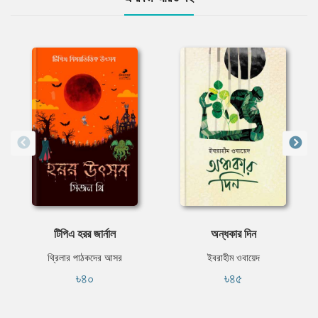
টিপিএ হরর জার্নাল
অন্ধকার দিন
থ্রিলার পাঠকদের আসর
ইবরাহীম ওবায়েদ
৳৪০
৳৪৫