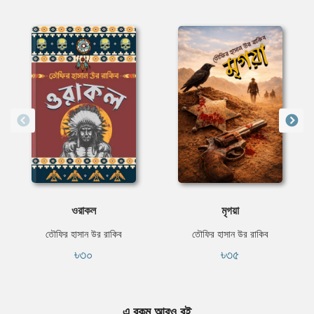
ওরাকল
মৃগয়া
তৌফির হাসান উর রাকিব
তৌফির হাসান উর রাকিব
৳৩০
৳৩৫
এ রকম আরও বই