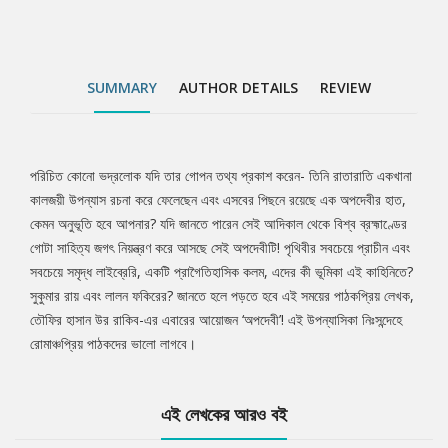
SUMMARY
AUTHOR DETAILS
REVIEW
পরিচিত কোনো ভদ্রলোক যদি তার গোপন তথ্য প্রকাশ করেন- তিনি রাতারাতি একখানা
Tab
কালজয়ী উপন্যাস রচনা করে ফেলেছেন এবং এসবের পিছনে রয়েছে এক অপদেবীর হাত,
কেমন অনুভূতি হবে আপনার? যদি জানতে পারেন সেই আদিকাল থেকে বিশ্ব ব্রহ্মাণ্ডের
Article
গোটা সাহিত্য জগৎ নিয়ন্ত্রণ করে আসছে সেই অপদেবীটি! পৃথিবীর সবচেয়ে প্রাচীন এবং
সবচেয়ে সমৃদ্ধ লাইব্রেরি, একটি প্রাগৈতিহাসিক কলম, এদের কী ভূমিকা এই কাহিনিতে?
সুকুমার রায় এবং লালন ফকিরের? জানতে হলে পড়তে হবে এই সময়ের পাঠকপ্রিয় লেখক,
তৌফির হাসান উর রাকিব-এর এবারের আয়োজন ‘অপদেবী’! এই উপন্যাসিকা নিঃসন্দেহে
রোমাঞ্চপ্রিয় পাঠকদের ভালো লাগবে।
এই লেখকের আরও বই