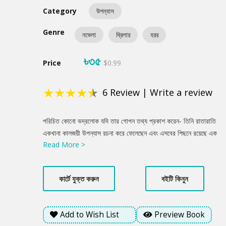
Category
উপন্যাস
Genre
নভেলা
থ্রিলার
হরর
৳৩৫
Price
$0.99
★
★
★
★
★
6
Review
|
Write a review
Product
পরিচিত কোনো ভদ্রলোক যদি তার গোপন তথ্য প্রকাশ করেন- তিনি রাতারাতি
Summery
একখানা কালজয়ী উপন্যাস রচনা করে ফেলেছেন এবং এসবের পিছনে রয়েছে এক
Read More >
অপদেবীর হাত, কেমন অনুভূতি হবে আপনার? যদি জানতে পারেন সেই আদিকাল
থেকে বিশ্ব ব্রহ্মাণ্ডের গোটা সাহিত্য জগৎ নিয়ন্ত্রণ করে আসছে সেই
অপদেবীটি! পৃথিবীর সবচেয়ে প্রাচীন এবং সবচেয়ে সমৃদ্ধ লাইব্রেরি, একটি
কার্টে যুক্ত করুন
বইটি কিনুন
প্রাগৈতিহাসিক কলম, এদের কী ভূমিকা এই কাহিনিতে? সুকুমার রায় এবং লালন
ফকিরের? জানতে হলে পড়তে হবে এই সময়ের পাঠকপ্রিয় লেখক, তৌফির হাসান
উর রাকিব-এর এবারের আয়োজন ‘অপদেবী’! এই উপন্যাসিকা নিঃসন্দেহে
Add to Wish List
Preview Book
রোমাঞ্চপ্রিয় পাঠকদের ভালো লাগবে।