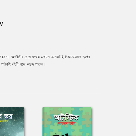
W
্যতিক্রম। অশরীরীর চেয়ে লেখক এখানে অনেকটাই বিজ্ঞানমনস্ক গল্পের
সী পাঠকই বইটি পড়ে আনন্দ পাবেন।