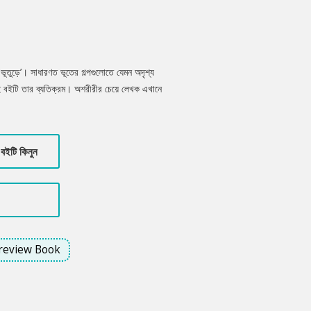
 ভূতুড়ে’। সাধারণত ভূতের গল্পগুলোতে যেমন অদৃশ্য
 এই বইটি তার ব্যতিক্রম। অশরীরীর চেয়ে লেখক এখানে
 দৃষ্টিতে গল্পগুলো ভূতুড়ে গল্পের মতো মনে হলে এর
স্তাতিক চিন্তার সূত্রপাত। আশাকরি সববয়েসী পাঠকই
বইটি কিনুন
review Book