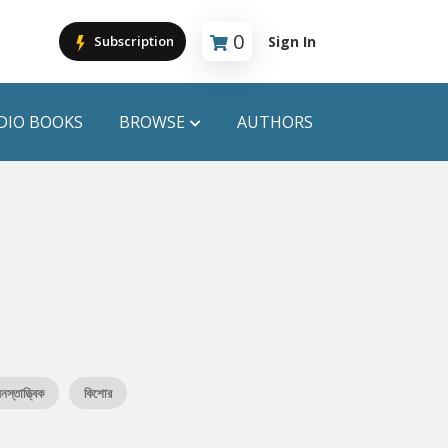
0
Sign In
Subscription
Cart is empty
DIO BOOKS
BROWSE
AUTHORS
PUBLICATIONS
ANYAPROKASH
Anyadhara
ors
Aajob Prokash
Bibliophile
নস্তাত্ত্বিক
কিশোর
Afsar Brothers