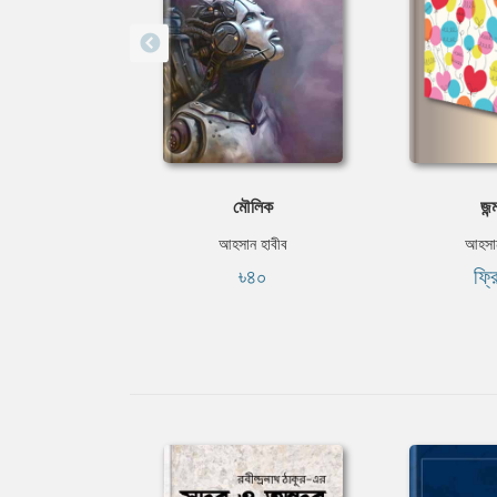
মৌলিক
জন্
আহসান হাবীব
আহসান
৳৪০
ফ্র