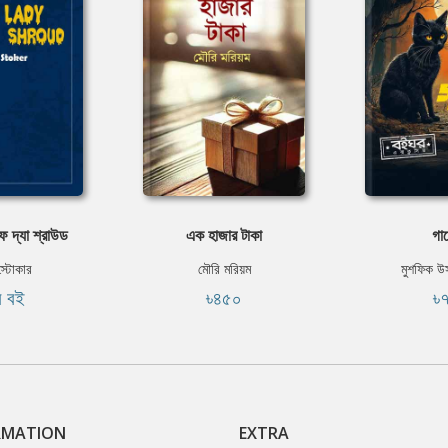
ফ দ্যা শ্রাউড
এক হাজার টাকা
গা
স্টোকার
মৌরি মরিয়ম
মুশফিক উ
ি বই
৳৪৫০
৳
RMATION
EXTRA