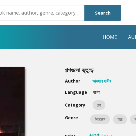
Search
HOME
AU
NRE
POPULAR AUTHORS
HIGHLIGHTS
গল্পগুলো ভূতুড়ে
Humayun Ahmed
Hot & New
Author
আহসান হাবীব
Mouri Morium
Featured Event
Language
বাংলা
Mohammad Nazim Uddin
Featured Auth
Category
গল্প
Shanjana Alam
Best Seller
Genre
শিশুতোষ
হরর
ম
Anisul Hoque
Editors Choice
৳৩৫