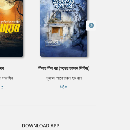
য়েব
নীলার নীল ঘর (আব্দুর রহমান সিরিজ)
স্বপ্নের
স সালেহীন
মুহাম্মদ আনোয়ারুল হক খান
আনিসু
৭৫
৳৪০
৳৪
DOWNLOAD APP