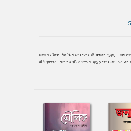
আহসান হাবীবের শিশু-কিশোরদের গল্পের বই ‘গল্পগুলো ভূতুড়ে’। সাধারণত
Tab
ঝাঁপি খূলেছেন। আপাতত দৃষ্টিতে গল্পগুলো ভূতুড়ে গল্পের মতো মনে হ
Article