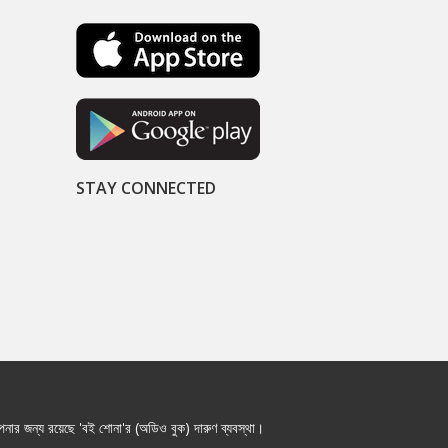
STAY CONNECTED
নার জন্য রয়েছে 'বই শোনা'র (অডিও বুক) দারুণ ব্যবস্থা।