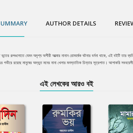
SUMMARY
AUTHOR DETAILS
REVIE
 ভূতের গল্পগুলোতে যেমন অদৃশ্য অশীরী আত্মার নানান রোমহর্ষক ঘটনার বর্ননা থাকে, এই বইটি তার ব
লে এর গভীরে রয়েছে মানুষের অদ্ভুত মনের নানা খেলার মনস্তাতিক চিন্তার সূত্রপাত। আশাকরি সববয়ে
এই লেখকের আরও বই