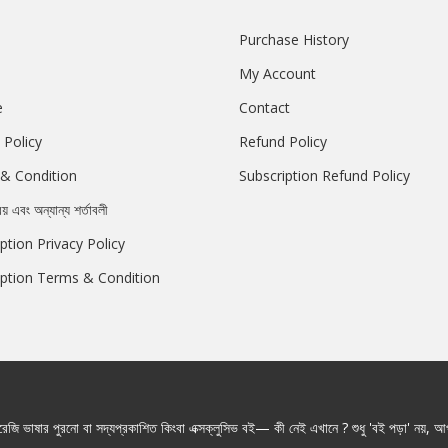
Purchase History
My Account
e
Contact
 Policy
Refund Policy
& Condition
Subscription Refund Policy
রয় এবং অন্যান্য শর্তাবলী
ption Privacy Policy
iption Terms & Condition
জি ভাষার পুরনো বা সদ্যপ্রকাশিত কিংবা এক্সক্লুসিভ বই— কী নেই এখানে ? শুধু 'বই পড়া' নয়, আপ