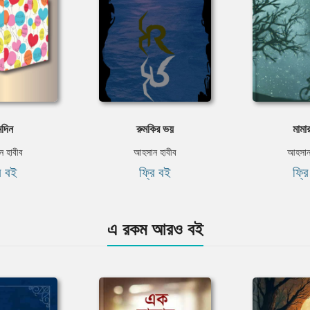
মদিন
রুমকির ভয়
মামা
 হাবীব
আহসান হাবীব
আহসান
ি বই
ফ্রি বই
ফ্র
এ রকম আরও বই