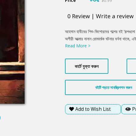
Price
$0.99
0
Review
|
Write a review
Product
আহসান হাবীবের শিশু-কিশোরদের গল্পের বই ‘গল্পগুলো
Summery
অশীরী আত্মার নানান রোমহর্ষক ঘটনার বর্ননা থাকে,
Read More >
অনেকটাই বিজ্ঞানমনস্ক গল্পের ঝাঁপি খূলেছেন। আপাতত
গভীরে রয়েছে মানুষের অদ্ভুত মনের নানা খেলার মন
বইটি পড়ে আনন্দ পাবেন।
কার্টে যুক্ত করুন
বইটি পড়তে সাবস্ক্রিপশন করুন
Add to Wish List
P