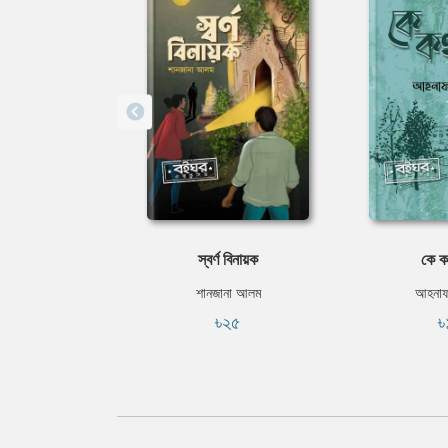
স্বর্ণ বিনায়ক
কে ক
শানজানা আলম
আহনাফ
৳২৫
৳