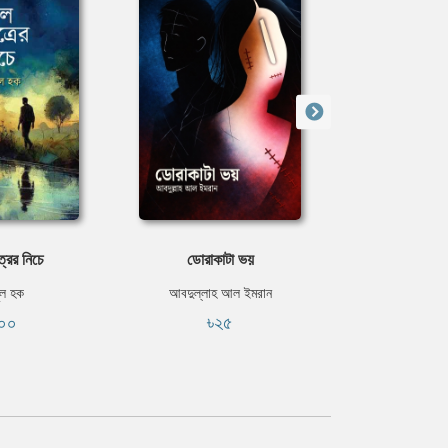
্রের নিচে
ডোরাকাটা ভয়
বন্দী 
ুল হক
আবদুল্লাহ আল ইমরান
রোমেনা
০০
৳২৫
৳২