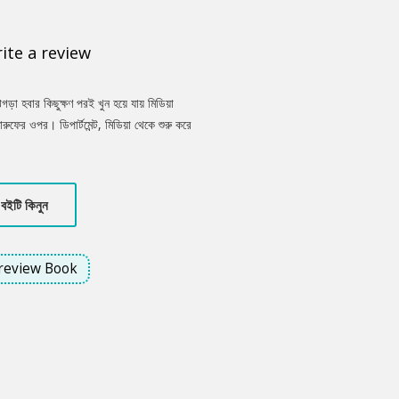
ite a review
়া হবার কিছুক্ষণ পরই খুন হয়ে যায় মিডিয়া
ুফের ওপর। ডিপার্টমেন্ট, মিডিয়া থেকে শুরু করে
ে প্রতিষ্ঠিত করতে। এমন পরিস্থিতিতে বড়কর্তা
দেয় খুনিকে খুঁজে বের করার জন্যে। তাকে সাহায্য
একজন আইটি এক্সপার্ট। এ কাজ করার জন্য তাদের হাতে
বইটি কিনুন
জটি করতে নতুন এক সত্যের মুখোমুখি হতে হলো
হবে ‘আটচল্লিশ ঘণ্টা’ শেষ হবার আগপর্যন্ত।
review Book