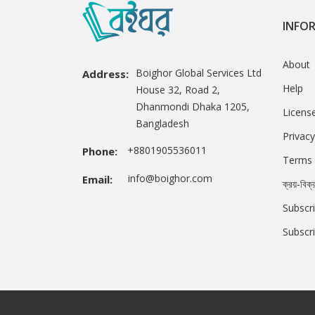
INFO
About
Boighor Global Services Ltd
Address:
Help
House 32, Road 2,
Dhanmondi Dhaka 1205,
Licens
Bangladesh
Privacy
+8801905536011
Phone:
Terms 
info@boighor.com
Email:
ক্রয়-বিক্
Subscri
Subscr