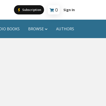
0
Sign In
Subscription
Cart is empty
DIO BOOKS
BROWSE
AUTHORS
PUBLICATIONS
ANYAPROKASH
Anyadhara
ors
Aajob Prokash
Bibliophile
Afsar Brothers