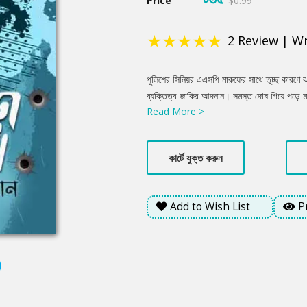
Price
$0.99
★
★
★
★
★
2
Review
|
Wr
Product
পুলিশের সিনিয়র এএসপি মারুফের সাথে তুচ্ছ কারণে ঝগড
Summery
ব্যক্তিত্ব জাকির আদনান। সমস্ত দোষ গিয়ে পড়ে মার
Read More >
খোদ হোমমিনিস্টারও উঠে পড়ে লাগে তাকে খুনি হিসেব
তাকে সাসপেন্ড না করে আটচল্লিশ ঘণ্টার সময় বেঁধে 
করতে এগিয়ে আসে ডিপার্টমেন্টের এক জুনিয়র এবং 
কার্টে যুক্ত করুন
সময় আছে মাত্র আটচল্লিশ ঘণ্টা। অসম্ভব এই কা
তাদেরকে। কি সেই সত্য, জানতে হলে অপেক্ষা করতে 
Add to Wish List
P