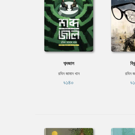
শব্দজাল
বিখ
রবিন জামান খান
রবিন জ
৳১৪০
৳