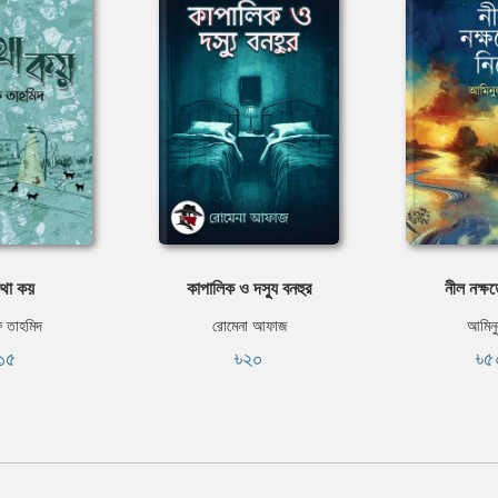
থা কয়
কাপালিক ও দস্যু বনহুর
নীল নক্ষত
 তাহমিদ
রোমেনা আফাজ
আমিন
১৫
৳২০
৳৫