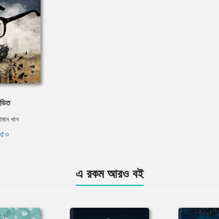
ন্ডিত
ামান খান
১৫০
এ রকম আরও বই