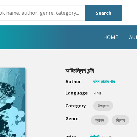
Search
HOME
AU
NRE
POPULAR AUTHORS
HIGHLIGHTS
আটচল্লিশ ঘন্টা
Humayun Ahmed
Hot & New
Author
রবিন জামান খান
Mouri Morium
Featured Event
Language
বাংলা
Mohammad Nazim Uddin
Featured Auth
Category
উপন্যাস
Shanjana Alam
Best Seller
Genre
ক্রাইম
থ্রিলার
Anisul Hoque
Editors Choice
৳৬৫