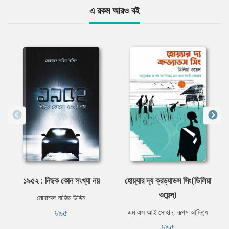
এ রকম আরও বই
১৯৫২ : নিছক কোন সংখ্যা নয়
হোয়্যার দ্য ক্রড্যাডস সিং(ডিলিয়া
ওয়েন্স)
মোহাম্মদ নাজিম উদ্দিন
৳৯৫
এম এস আই সোহান, রূপম আদিত্য
৳৯৫