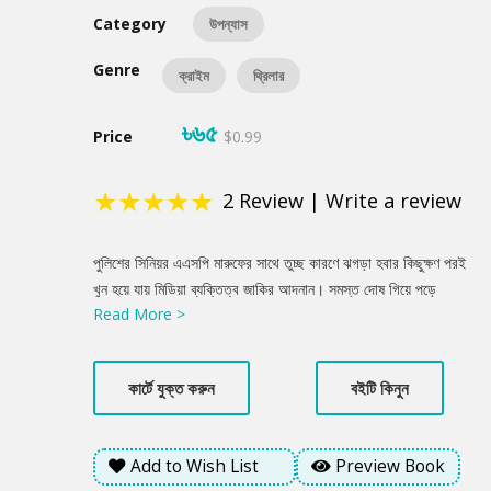
Category
উপন্যাস
Genre
ক্রাইম
থ্রিলার
৳৬৫
Price
$0.99
★
★
★
★
★
2
Review
|
Write a review
Product
পুলিশের সিনিয়র এএসপি মারুফের সাথে তুচ্ছ কারণে ঝগড়া হবার কিছুক্ষণ পরই
Summery
খুন হয়ে যায় মিডিয়া ব্যক্তিত্ব জাকির আদনান। সমস্ত দোষ গিয়ে পড়ে
Read More >
মারুফের ওপর। ডিপার্টমেন্ট, মিডিয়া থেকে শুরু করে খোদ হোমমিনিস্টারও উঠে
পড়ে লাগে তাকে খুনি হিসেবে প্রতিষ্ঠিত করতে। এমন পরিস্থিতিতে বড়কর্তা
তাকে সাসপেন্ড না করে আটচল্লিশ ঘণ্টার সময় বেঁধে দেয় খুনিকে খুঁজে বের
কার্টে যুক্ত করুন
বইটি কিনুন
করার জন্যে। তাকে সাহায্য করতে এগিয়ে আসে ডিপার্টমেন্টের এক জুনিয়র এবং
একজন আইটি এক্সপার্ট। এ কাজ করার জন্য তাদের হাতে সময় আছে মাত্র
আটচল্লিশ ঘণ্টা। অসম্ভব এই কাজটি করতে নতুন এক সত্যের মুখোমুখি হতে
Add to Wish List
Preview Book
হলো তাদেরকে। কি সেই সত্য, জানতে হলে অপেক্ষা করতে হবে ‘আটচল্লিশ