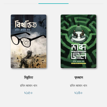
বিখন্ডিত
শব্দজাল
রবিন জামান খান
রবিন জামান খান
৳১৫০
৳১৪০