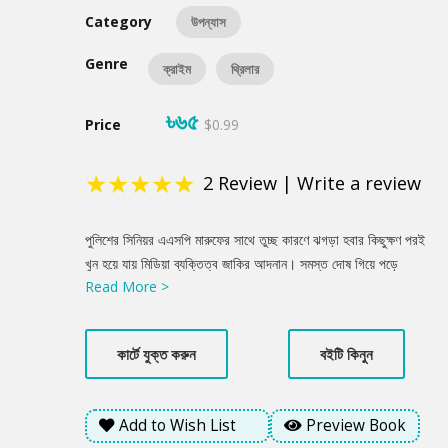
Category
উপন্যাস
Genre
ক্রাইম
থ্রিলার
৳৬৫
Price
$0.99
★
★
★
★
★
2
Review
|
Write a review
Product
পুলিশের সিনিয়র এএসপি মারুফের সাথে তুচ্ছ কারণে ঝগড়া হবার কিছুক্ষণ পরই
Summery
খুন হয়ে যায় মিডিয়া ব্যক্তিত্ব জাকির আদনান। সমস্ত দোষ গিয়ে পড়ে
Read More >
মারুফের ওপর। ডিপার্টমেন্ট, মিডিয়া থেকে শুরু করে খোদ হোমমিনিস্টারও উঠে
পড়ে লাগে তাকে খুনি হিসেবে প্রতিষ্ঠিত করতে। এমন পরিস্থিতিতে বড়কর্তা
তাকে সাসপেন্ড না করে আটচল্লিশ ঘণ্টার সময় বেঁধে দেয় খুনিকে খুঁজে বের
কার্টে যুক্ত করুন
বইটি কিনুন
করার জন্যে। তাকে সাহায্য করতে এগিয়ে আসে ডিপার্টমেন্টের এক জুনিয়র এবং
একজন আইটি এক্সপার্ট। এ কাজ করার জন্য তাদের হাতে সময় আছে মাত্র
আটচল্লিশ ঘণ্টা। অসম্ভব এই কাজটি করতে নতুন এক সত্যের মুখোমুখি হতে
Add to Wish List
Preview Book
হলো তাদেরকে। কি সেই সত্য, জানতে হলে অপেক্ষা করতে হবে ‘আটচল্লিশ