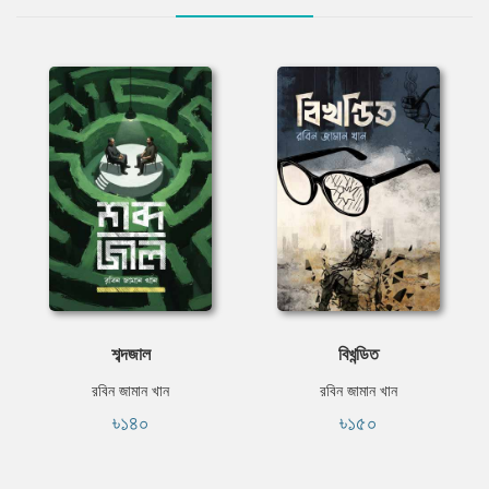
শব্দজাল
বিখন্ডিত
রবিন জামান খান
রবিন জামান খান
৳১৪০
৳১৫০