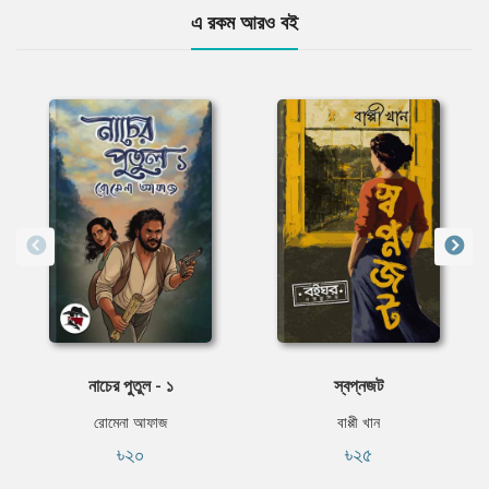
এ রকম আরও বই
নাচের পুতুল - ১
স্বপ্নজট
রোমেনা আফাজ
বাপ্পী খান
৳২০
৳২৫