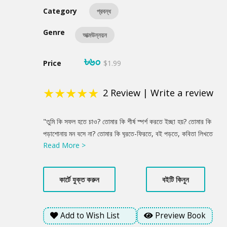
Category
প্রবন্ধ
Genre
আত্মউন্নয়ন
৳৬০
Price
$1.99
★
★
★
★
★
2
Review
|
Write a review
Product
"তুমি কি সফল হতে চাও? তোমার কি শীর্ষ স্পর্শ করতে ইচ্ছা হয়? তোমার কি
Summery
পড়াশোনায় মন বসে না? তোমার কি ঘুরতে-ফিরতে, বই পড়তে, কবিতা লিখতে
Read More >
ভালো লাগে? তুমি শুধু খেলাধুলাই পছন্দ করো? তোমার কি গণিত ভালো লাগে
কিন্তু সাহিত্য পছন্দ নয়? তুমি কি বড় বিজ্ঞানী হতে চাও? নাকি তোমার ভালো
লাগে শুধু আলসেমি করতে ! তুমি বলো, আমার কিস্যু ভাল্লাগে না! এই বই
কার্টে যুক্ত করুন
বইটি কিনুন
সফলতার সহজ সূত্র শিখিয়ে দেবে। পৃথিবীর সফল মানুষদের জীবনকাহিনী থেকে
আনিসুল হক বের করার চেষ্টা করেছেন সাফল্যের গোপন চাবিকাঠি।"
Add to Wish List
Preview Book