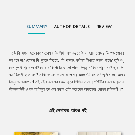
SUMMARY
AUTHOR DETAILS
REVIEW
"তুমি কি সফল হতে চাও? তোমার কি শীর্ষ স্পর্শ করতে ইচ্ছা হয়? তোমার কি পড়াশোনায়
Tab
মন বসে না? তোমার কি ঘুরতে-ফিরতে, বই পড়তে, কবিতা লিখতে ভালো লাগে? তুমি শুধু
খেলাধুলাই পছন্দ করো? তোমার কি গণিত ভালো লাগে কিন্তু সাহিত্য পছন্দ নয়? তুমি কি
Article
বড় বিজ্ঞানী হতে চাও? নাকি তোমার ভালো লাগে শুধু আলসেমি করতে ! তুমি বলো, আমার
কিস্যু ভাল্লাগে না! এই বই সফলতার সহজ সূত্র শিখিয়ে দেবে। পৃথিবীর সফল মানুষদের
জীবনকাহিনী থেকে আনিসুল হক বের করার চেষ্টা করেছেন সাফল্যের গোপন চাবিকাঠি।"
এই লেখকের আরও বই