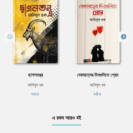
ছাগলতন্ত্র
বেকারত্বের দিনগুলিতে প্রেম
আনিসুল হক
আনিসুল হক
৳৩০
৳৪০
এ রকম আরও বই