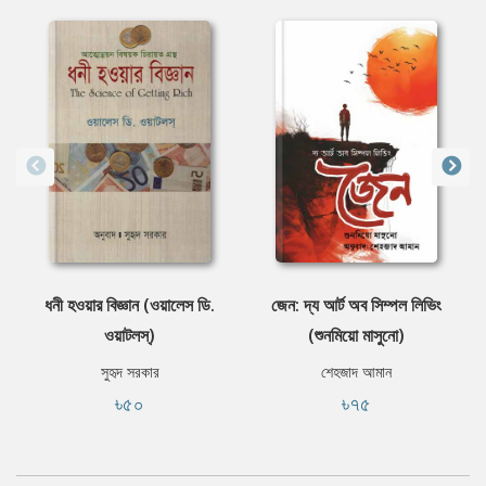
ধনী হওয়ার বিজ্ঞান (ওয়ালেস ডি.
জেন: দ্য আর্ট অব সিম্পল লিভিং
ওয়াটলস্‌)
(শুনমিয়ো মাসুনো)
সুহৃদ সরকার
শেহজাদ আমান
৳৫০
৳৭৫