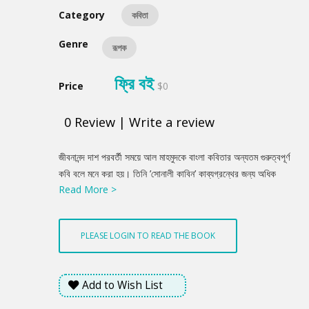
Category
কবিতা
Genre
রূপক
ফ্রি বই
Price
$0
0
Review
|
Write a review
Product
জীবনানন্দ দাশ পরবর্তী সময়ে আল মাহমুদকে বাংলা কবিতার অন্যতম গুরুত্বপূর্ণ
Summery
কবি বলে মনে করা হয়। তিনি ’সোনালী কাবিন’ কাব্যগ্রন্থের জন্য অধিক
Read More >
পরিচিত হলেও ভিন্নমাত্রার অনন্য সব কবিতার জন্য সমান সমাদৃত।
‘মিথ্যাবাদী রাখাল’ মূলত দহন দিনের গান কিংবা আমাদের শাসনযন্ত্রের
প্রতিচিত্র, এই মূহুর্তেও ভীষন প্রাসঙ্গিক এবং প্রতিবাদী।
PLEASE LOGIN TO READ THE BOOK
Add to Wish List