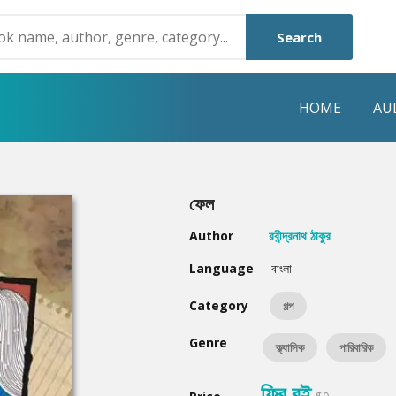
Search
HOME
AU
NRE
POPULAR AUTHORS
HIGHLIGHTS
ফেল
Humayun Ahmed
Hot & New
Author
রবীন্দ্রনাথ ঠাকুর
Mouri Morium
Featured Event
Language
বাংলা
Mohammad Nazim Uddin
Featured Auth
Category
গল্প
Shanjana Alam
Best Seller
Genre
ক্ল্যাসিক
পারিবারিক
Anisul Hoque
Editors Choice
ফ্রি বই