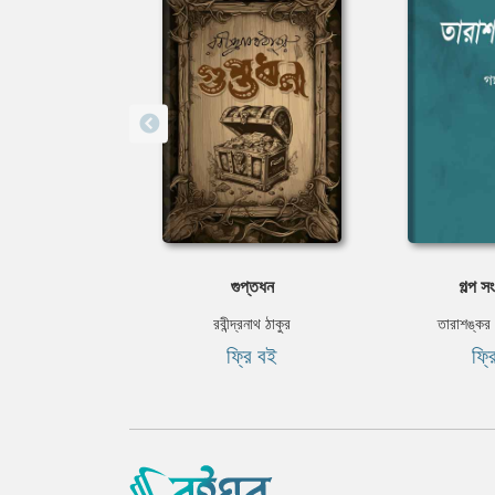
গুপ্তধন
গল্প 
রবীন্দ্রনাথ ঠাকুর
তারাশঙ্কর ব
ফ্রি বই
ফ্র