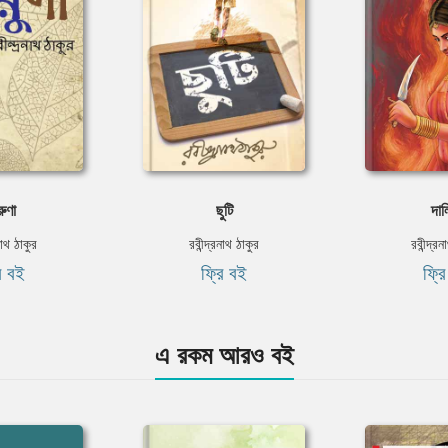
ুণা
ছুটি
দাল
নাথ ঠাকুর
রবীন্দ্রনাথ ঠাকুর
রবীন্দ্র
ি বই
ফ্রি বই
ফ্র
এ রকম আরও বই