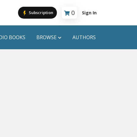
0
Sign In
Subscription
Cart is empty
DIO BOOKS
BROWSE
AUTHORS
PUBLICATIONS
ANYAPROKASH
Anyadhara
ors
Aajob Prokash
Bibliophile
Afsar Brothers