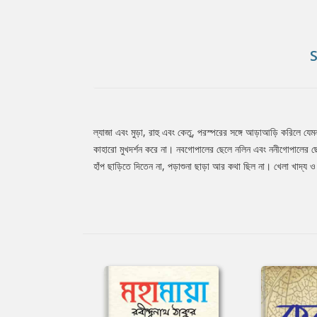
ল্যাজা এবং মুড়া, রাহু এবং কেতু, পরস্পরের সঙ্গে আড়াআড়ি করিলে য
Tab
কাহারো মুখদর্শন করে না। নবগোপালের ছেলে নলিন এবং ননীগোপালের ছ
হাঁপ ছাড়িতে দিতেন না, পড়াশুনা ছাড়া আর কথা ছিল না। খেলা খাদ্য ও স
Article