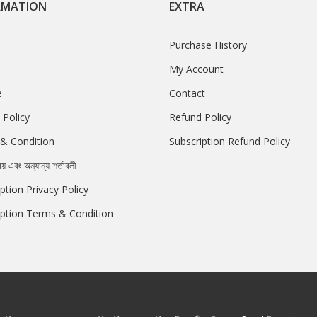
RMATION
EXTRA
Purchase History
My Account
e
Contact
 Policy
Refund Policy
& Condition
Subscription Refund Policy
রয় এবং অন্যান্য শর্তাবলী
ption Privacy Policy
iption Terms & Condition