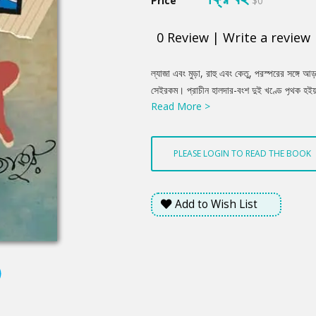
Price
$0
0
Review
|
Write a review
Product
ল্যাজা এবং মুড়া, রাহু এবং কেতু, পরস্পরের সঙ্গ
Summery
সেইরকম। প্রাচীন হালদার-বংশ দুই খণ্ডে পৃথক হইয়
Read More >
পরস্পর পিঠাপিঠি করিয়া বসিয়া আছে; কেহ কাহারো ম
ননীগোপালের ছেলে নন্দ একবংশজাত, একবয়সি, এক ইস্
উভয়ের মধ্যে সম্পূর্ণ ঐক্য। নলিনের বাপ নবগোপাল
PLEASE LOGIN TO READ THE BOOK
পড়াশুনা ছাড়া আর কথা ছিল না। খেলা খাদ্য ও সাজসজ
ইস্কুল-বইয়ের নীচে চাপিয়া রাখিয়াছিলেন।.....
Add to Wish List