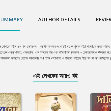
SUMMARY
AUTHOR DETAILS
REVIE
েমন দেখিতে হইত এও ঠিক সেইরকম। প্রাচীন হালদার-বংশ দুই খণ্ডে পৃথক হইয়া প্রকাণ্ড বসত-বাড়ির 
েলে নন্দ একবংশজাত, একবয়সি, এক ইস্কুলে যায় এবং পারিবারিক বিদ্বেষ ও রেষারেষিতেও উভয়ের মধ্
াজসজ্জা সম্বন্ধে ছেলের সর্বপ্রকার শখ তিনি খাতাপত্র ও ইস্কুল-বইয়ের নীচে চাপিয়া রাখিয়াছিলেন।.
এই লেখকের আরও বই