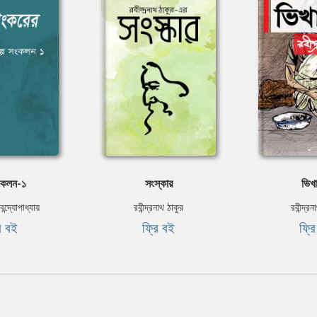
সংকলন-১
সংস্কার
ভিখা
ন্দ্যোপাধ্যায়
রবীন্দ্রনাথ ঠাকুর
রবীন্দ্র
ি বই
ফ্রি বই
ফ্র