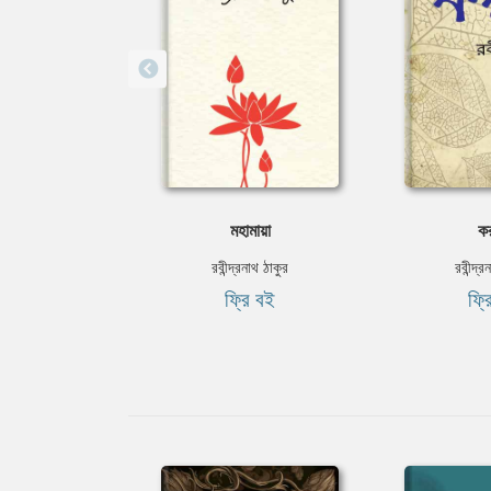
মহামায়া
কর
রবীন্দ্রনাথ ঠাকুর
রবীন্দ্র
ফ্রি বই
ফ্র