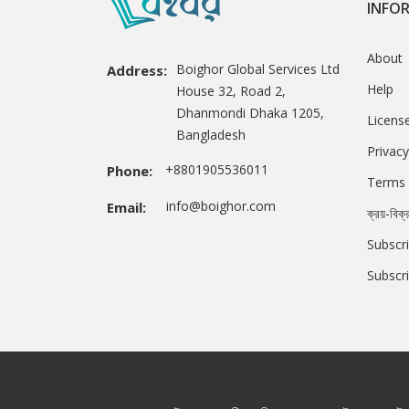
INFO
About
Boighor Global Services Ltd
Address:
Help
House 32, Road 2,
Dhanmondi Dhaka 1205,
Licens
Bangladesh
Privacy
+8801905536011
Phone:
Terms 
info@boighor.com
Email:
ক্রয়-বিক্
Subscri
Subscr