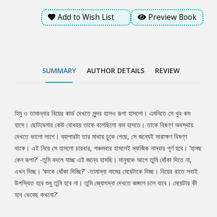
Add to Wish List
Preview Book
SUMMARY
AUTHOR DETAILS
REVIEW
হিমু ও তামান্নার বিয়ের কার্ড দেখতে সুন্দর হলেও রূপা হাসলো। এমনিতে সে খুব কম
Tab
হাসে। ছোটবেলায় কেউ বোধহয় তাকে বলেছিলো কম হাসতে। তাকে বিষণ্ণ অবস্থায়
দেখতে ভালো লাগে। ব্যাপারটা তার মাথায় ঢুকে গেছে, সে জন্যেই সারাক্ষণ বিষণ্ণ
Article
থাকে। এই নিয়ে সে হাসলো চারবার, পঞ্চমবার হাসলেই ম্যাজিক নাম্বার পূর্ণ হবে। ‘হাসছ
কেন রূপা?’ -তুমি বদলে যাচ্ছ এই জন্যে হাসছি। মানুষকে আগে তুমি ধোঁকা দিতে না,
এখন দিচ্ছ। ‘কাকে ধোঁকা দিচ্ছি?’ -তামান্না নামের মেয়েটাকে দিচ্ছ। বিয়ের রাতে সবাই
উপস্থিত হবে শুধু তুমি হবে না। তুমি জ্যোৎস্না দেখতে জঙ্গলে চলে যাবে। মেয়েটার কী
হবে ভেবেছ কখনো?’