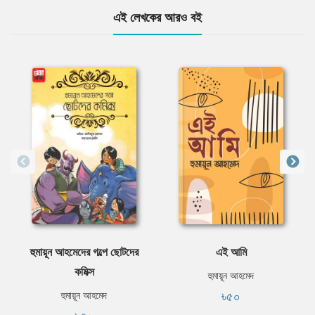
এই লেখকের আরও বই
হুমায়ূন আহমেদের গল্পে ছোটদের
এই আমি
কমিক্স
হুমায়ূন আহমেদ
৳৫০
হুমায়ূন আহমেদ