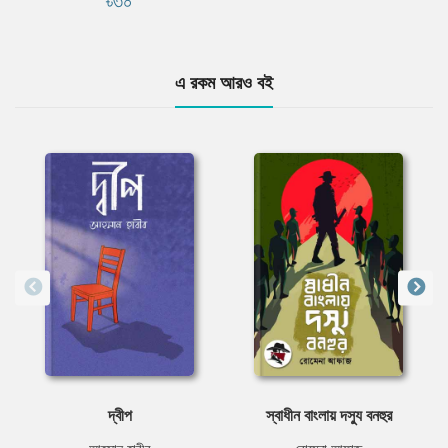
৳৩০
এ রকম আরও বই
দ্বীপ
স্বাধীন বাংলায় দস্যু বনহুর