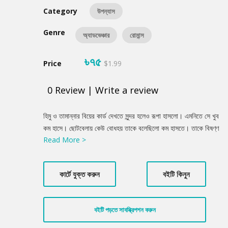
Category
উপন্যাস
Genre
অ্যাডভেঞ্চার
রোমান্স
৳৭৫
Price
$1.99
0
Review
|
Write a review
Product
হিমু ও তামান্নার বিয়ের কার্ড দেখতে সুন্দর হলেও রূপা হাসলো। এমনিতে সে খুব
Summery
কম হাসে। ছোটবেলায় কেউ বোধহয় তাকে বলেছিলো কম হাসতে। তাকে বিষণ্ণ
Read More >
অবস্থায় দেখতে ভালো লাগে। ব্যাপারটা তার মাথায় ঢুকে গেছে, সে জন্যেই
সারাক্ষণ বিষণ্ণ থাকে। এই নিয়ে সে হাসলো চারবার, পঞ্চমবার হাসলেই ম্যাজিক
নাম্বার পূর্ণ হবে। ‘হাসছ কেন রূপা?’ -তুমি বদলে যাচ্ছ এই জন্যে হাসছি।
কার্টে যুক্ত করুন
বইটি কিনুন
মানুষকে আগে তুমি ধোঁকা দিতে না, এখন দিচ্ছ। ‘কাকে ধোঁকা দিচ্ছি?’ -তামান্না
নামের মেয়েটাকে দিচ্ছ। বিয়ের রাতে সবাই উপস্থিত হবে শুধু তুমি হবে না।
তুমি জ্যোৎস্না দেখতে জঙ্গলে চলে যাবে। মেয়েটার কী হবে ভেবেছ কখনো?’
বইটি পড়তে সাবস্ক্রিপশন করুন