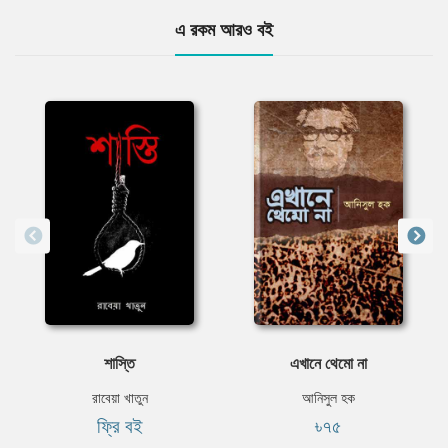
এ রকম আরও বই
শাস্তি
এখানে থেমো না
রাবেয়া খাতুন
আনিসুল হক
ফ্রি বই
৳৭৫