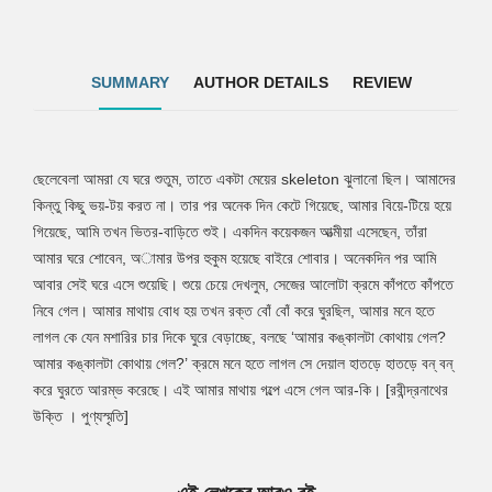
[রবীন্দ্রনাথের উক্তি । পুণ্যস্মৃতি]
SUMMARY
AUTHOR DETAILS
REVIEW
ছেলেবেলা আমরা যে ঘরে শুতুম, তাতে একটা মেয়ের skeleton ঝুলানো ছিল। আমাদের
Tab
কিন্তু কিছু ভয়-টয় করত না। তার পর অনেক দিন কেটে গিয়েছে, আমার বিয়ে-টিয়ে হয়ে
গিয়েছে, আমি তখন ভিতর-বাড়িতে শুই। একদিন কয়েকজন আত্মীয়া এসেছেন, তাঁরা
Article
আমার ঘরে শোবেন, অামার উপর হুকুম হয়েছে বাইরে শোবার। অনেকদিন পর আমি
আবার সেই ঘরে এসে শুয়েছি। শুয়ে চেয়ে দেখলুম, সেজের আলোটা ক্রমে কাঁপতে কাঁপতে
নিবে গেল। আমার মাথায় বোধ হয় তখন রক্ত বোঁ বোঁ করে ঘুরছিল, আমার মনে হতে
লাগল কে যেন মশারির চার দিকে ঘুরে বেড়াচ্ছে, বলছে ‘আমার কঙ্কালটা কোথায় গেল?
আমার কঙ্কালটা কোথায় গেল?’ ক্রমে মনে হতে লাগল সে দেয়াল হাতড়ে হাতড়ে বন্‌ বন্‌
করে ঘুরতে আরম্ভ করেছে। এই আমার মাথায় গল্পে এসে গেল আর-কি। [রবীন্দ্রনাথের
উক্তি । পুণ্যস্মৃতি]