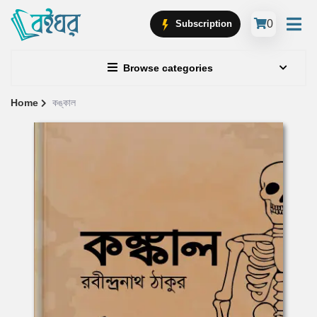
0
Subscription
Browse categories
Home
কঙ্কাল
Site
Breadcrumb