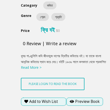
Category
কবিতা
Genre
প্রেম
প্রকৃতি
ফ্রি বই
Price
$0
0
Review
|
Write a review
Product
ধূসর পাণ্ডুলিপি কবি জীবনানন্দ দাশের দ্বিতীয় কবিতার বই। যা তাকে বাংলা
Summery
আধুনিক কবিতায় স্থান করে দেয়। বইটি ১৯৩৬ সালে কলকাতা থেকে প্রকাশিত
Read More >
হয়। প্রথম কবিতার বই ‘ঝরা পালক’ হতে এই বইয়ে তার নিজস্বতার ছাপ একটু
বেশিই ফুটে উঠেছে। কবিতায় একাকীত্ব, নিঃসঙ্গতাবোধ, বোধের বিকাশ, মানবীয়
দৃষ্টির প্রসার ও জীবনের নিগুঢ় বাঁকগুলো আবছা আলোয় ছায়ার মতো মাঝেও যেন
PLEASE LOGIN TO READ THE BOOK
স্পষ্ট হয়ে ধরা পড়ে।
Add to Wish List
Preview Book