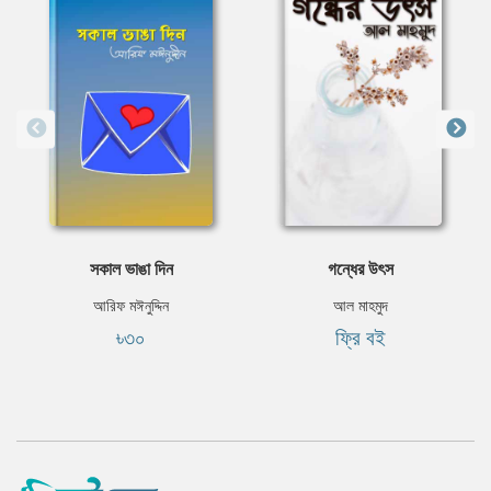
সকাল ভাঙা দিন
গন্ধের উৎস
আরিফ মঈনুদ্দিন
আল মাহমুদ
৳৩০
ফ্রি বই