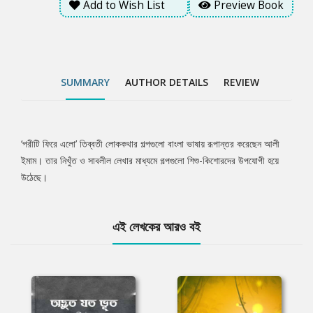
Add to Wish List
Preview Book
SUMMARY
AUTHOR DETAILS
REVIEW
‘পরীটি ফিরে এলো’ তিব্বতী লোককথার গল্পগুলো বাংলা ভাষায় রূপান্তর করেছেন আলী
Tab
ইমাম। তার নিখুঁত ও সাবলীল লেখার মাধ্যমে গল্পগুলো শিশু-কিশোরদের উপযোগী হয়ে
উঠেছে।
Article
এই লেখকের আরও বই