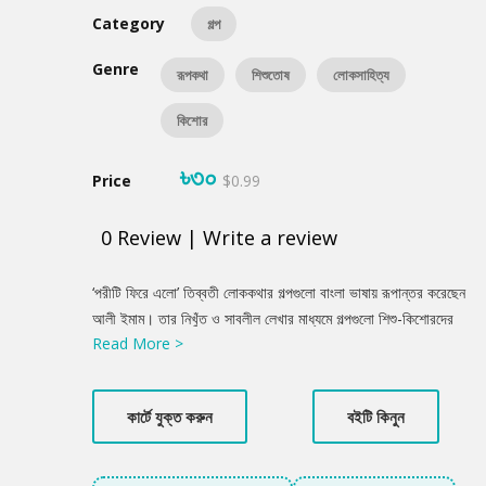
Category
গল্প
Genre
রূপকথা
শিশুতোষ
লোকসাহিত্য
কিশোর
৳৩০
Price
$0.99
0
Review
|
Write a review
Product
‘পরীটি ফিরে এলো’ তিব্বতী লোককথার গল্পগুলো বাংলা ভাষায় রূপান্তর করেছেন
Summery
আলী ইমাম। তার নিখুঁত ও সাবলীল লেখার মাধ্যমে গল্পগুলো শিশু-কিশোরদের
Read More >
উপযোগী হয়ে উঠেছে।
কার্টে যুক্ত করুন
বইটি কিনুন