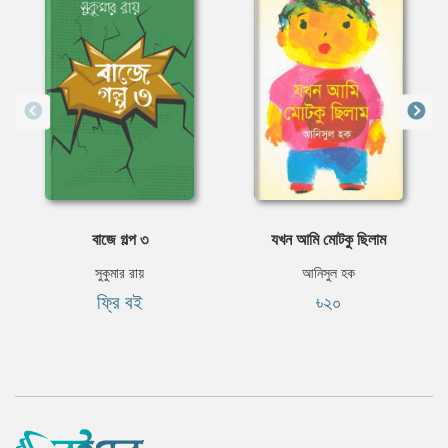
বাজে গল্প ৩
যখন আমি মোটকু ছিলাম
সুকুমার রায়
আনিসুল হক
ফ্রি বই
৳২০