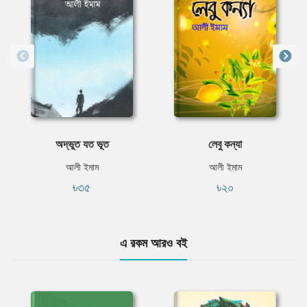
অদ্ভুত যত ভূত
লেবু কন্যা
আলী ইমাম
আলী ইমাম
৳৩৫
৳২০
এ রকম আরও বই