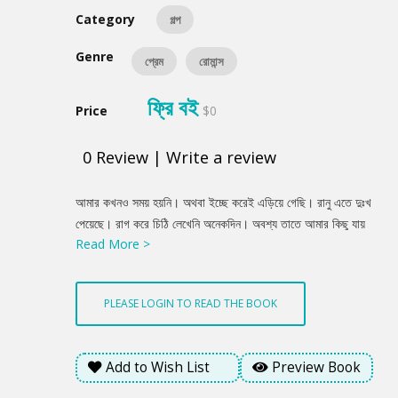
Category
গল্প
Genre
প্রেম
রোমান্স
ফ্রি বই
Price
$0
0
Review
|
Write a review
Product
আমার কখনও সময় হয়নি। অথবা ইচ্ছে করেই এড়িয়ে গেছি। রানু এতে দুঃখ
Summery
পেয়েছে। রাগ করে চিঠি লেখেনি অনেকদিন। অবশ্য তাতে আমার কিছু যায়
Read More >
আসে না। আমি এই রকমই। কে কোথায় আমার কথা ভেবে কষ্ট পায়, নির্ঘুম রাত
কাটিয়ে দেয়, অভিমান করে বসে থাকে, আমি কখনও ভাবি না।
PLEASE LOGIN TO READ THE BOOK
Add to Wish List
Preview Book