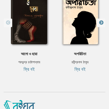
আলো ও ছায়া
অপরিচিতা
শরৎচন্দ্র চট্টোপাধ্যায়
রবীন্দ্রনাথ ঠাকুর
ফ্রি বই
ফ্রি বই