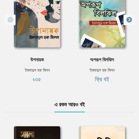
উপনায়ক
অপরূপ বিলঝিল
ইমদাদুল হক মিলন
ইমদাদুল হক মিলন
৳৩৫
ফ্রি বই
এ রকম আরও বই