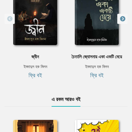
জ্বীন
চৈতালি জ্যোসনায় একা একটি মেয়ে
ইমদাদুল হক মিলন
ইমদাদুল হক মিলন
ফ্রি বই
ফ্রি বই
এ রকম আরও বই