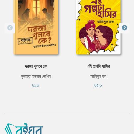
দরজা খুলবে কে
এই গল্পটা হাসির
নুজহাত ইসলাম নৌশিন
আনিসুল হক
৳১০
৳৫০