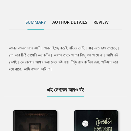
SUMMARY
AUTHOR DETAILS
REVIEW
আমার কখনও সময় হয়নি। অথবা ইচ্ছে করেই এড়িয়ে গেছি। রানু এতে দুঃখ পেয়েছে।
Tab
রাগ করে চিঠি লেখেনি অনেকদিন। অবশ্য তাতে আমার কিছু যায় আসে না। আমি এই
রকমই। কে কোথায় আমার কথা ভেবে কষ্ট পায়, নির্ঘুম রাত কাটিয়ে দেয়, অভিমান করে
Article
বসে থাকে, আমি কখনও ভাবি না।
এই লেখকের আরও বই