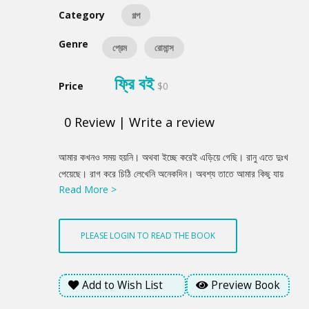
Category
গল্প
Genre
প্রেম
রোমান্স
ফ্রি বই
Price
$0
0
Review
|
Write a review
Product
আমার কখনও সময় হয়নি। অথবা ইচ্ছে করেই এড়িয়ে গেছি। রানু এতে দুঃখ
Summery
পেয়েছে। রাগ করে চিঠি লেখেনি অনেকদিন। অবশ্য তাতে আমার কিছু যায়
Read More >
আসে না। আমি এই রকমই। কে কোথায় আমার কথা ভেবে কষ্ট পায়, নির্ঘুম রাত
কাটিয়ে দেয়, অভিমান করে বসে থাকে, আমি কখনও ভাবি না।
PLEASE LOGIN TO READ THE BOOK
Add to Wish List
Preview Book