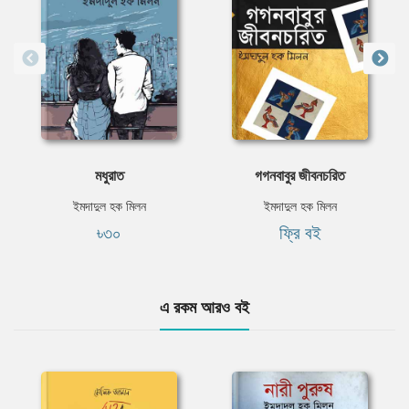
মধুরাত
গগনবাবুর জীবনচরিত
ইমদাদুল হক মিলন
ইমদাদুল হক মিলন
৳৩০
ফ্রি বই
এ রকম আরও বই