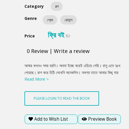
Category
গল্প
Genre
প্রেম
রোমান্স
ফ্রি বই
Price
$0
0
Review
|
Write a review
Product
আমার কখনও সময় হয়নি। অথবা ইচ্ছে করেই এড়িয়ে গেছি। রানু এতে দুঃখ
Summery
পেয়েছে। রাগ করে চিঠি লেখেনি অনেকদিন। অবশ্য তাতে আমার কিছু যায়
Read More >
আসে না। আমি এই রকমই। কে কোথায় আমার কথা ভেবে কষ্ট পায়, নির্ঘুম রাত
কাটিয়ে দেয়, অভিমান করে বসে থাকে, আমি কখনও ভাবি না।
PLEASE LOGIN TO READ THE BOOK
Add to Wish List
Preview Book