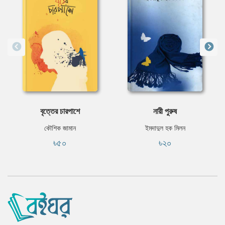
বৃত্তের চারপাশে
নারী পুরুষ
কৌশিক জামান
ইমদাদুল হক মিলন
৳৫০
৳২০