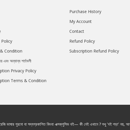
Purchase History
My Account
e
Contact
 Policy
Refund Policy
& Condition
Subscription Refund Policy
রয় এবং অন্যান্য শর্তাবলী
ption Privacy Policy
iption Terms & Condition
জি ভাষার পুরনো বা সদ্যপ্রকাশিত কিংবা এক্সক্লুসিভ বই— কী নেই এখানে ? শুধু 'বই পড়া' নয়, আপ