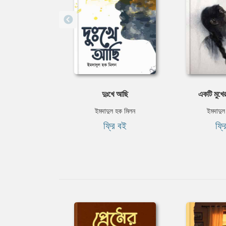
দুঃখে আছি
একটি মুখের
ইমদাদুল হক মিলন
ইমদাদুল
ফ্রি বই
ফ্র