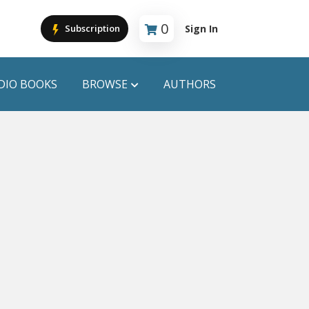
0
Sign In
Subscription
Cart is empty
DIO BOOKS
BROWSE
AUTHORS
PUBLICATIONS
ANYAPROKASH
Anyadhara
ors
Aajob Prokash
Bibliophile
Afsar Brothers