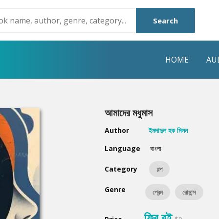
Search
HOME
AU
NRE
POPULAR AUTHORS
HIGHLIGHTS
আমাদের মধুমাস
Humayun Ahmed
Hot & New
Author
ইমদাদুল হক মিলন
Mouri Morium
Featured Event
Language
বাংলা
Mohammad Nazim Uddin
Featured Auth
Category
গল্প
Shanjana Alam
Best Seller
Genre
প্রেম
রোমান্স
Anisul Hoque
Editors Choice
ফ্রি বই