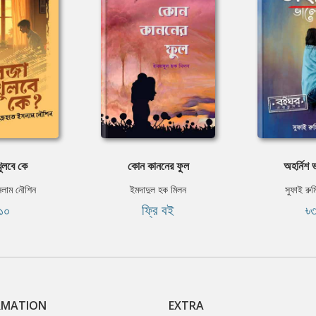
ুলবে কে
কোন কাননের ফুল
অহর্নিশ 
সলাম নৌশিন
ইমদাদুল হক মিলন
সুফাই রু
১০
ফ্রি বই
৳
RMATION
EXTRA