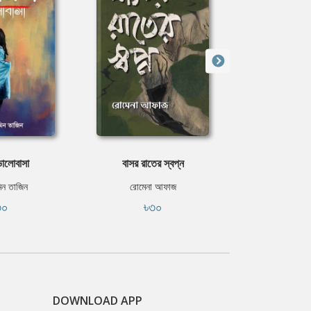
ভালোবাসা
বাসর রাতের স্বপ্ন
হিমুর রূপা
মিন তাজিন
রোমেনা আফাজ
হুমায়ূন
৩০
৳৩০
৳৭
DOWNLOAD APP