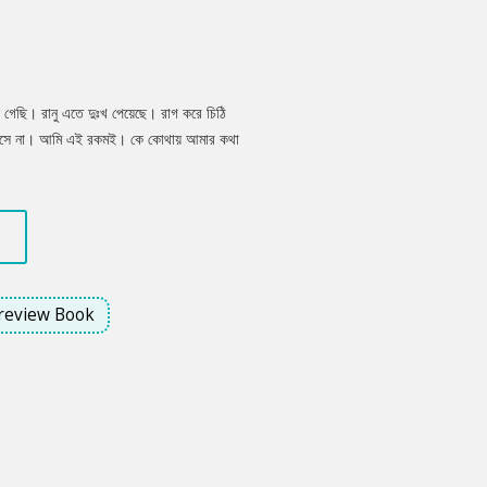
গেছি। রানু এতে দুঃখ পেয়েছে। রাগ করে চিঠি
 আসে না। আমি এই রকমই। কে কোথায় আমার কথা
 করে বসে থাকে, আমি কখনও ভাবি না।
review Book