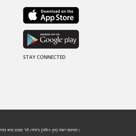
STAY CONNECTED
নার জন্য রয়েছে 'বই শোনা'র (অডিও বুক) দারুণ ব্যবস্থা।