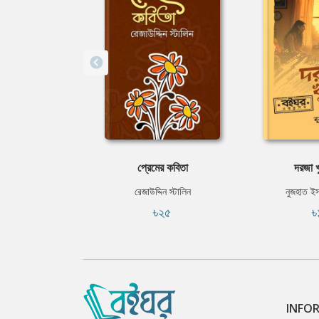
প্রেমের কবিতা
দরজা খ
রেজাউদ্দিন স্টালিন
নুজহাত ই
৳২৫
৳
INFO