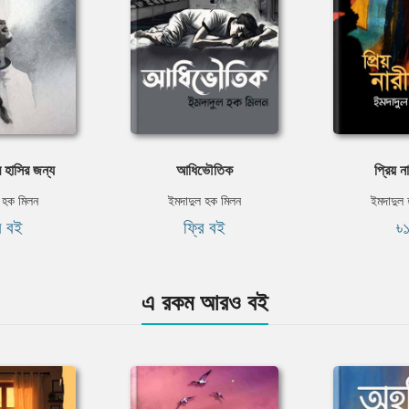
 হাসির জন্য
আধিভৌতিক
প্রিয় 
 হক মিলন
ইমদাদুল হক মিলন
ইমদাদুল
ি বই
ফ্রি বই
৳
এ রকম আরও বই