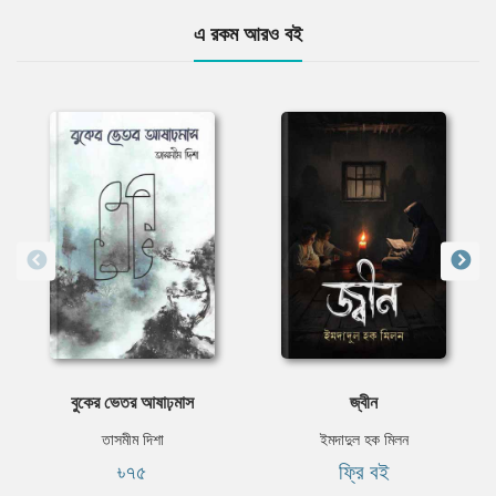
এ রকম আরও বই
বুকের ভেতর আষাঢ়মাস
জ্বীন
তাসমীম দিশা
ইমদাদুল হক মিলন
৳৭৫
ফ্রি বই