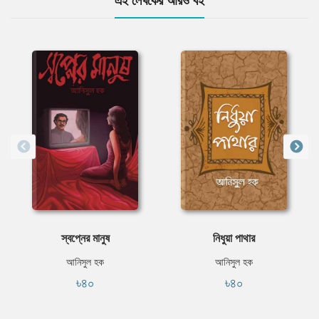
এই লেখকের আরও বই
স্বপ্নের মানুষ
নিধুয়া পাথার
আনিসুল হক
আনিসুল হক
৳৪০
৳৪০