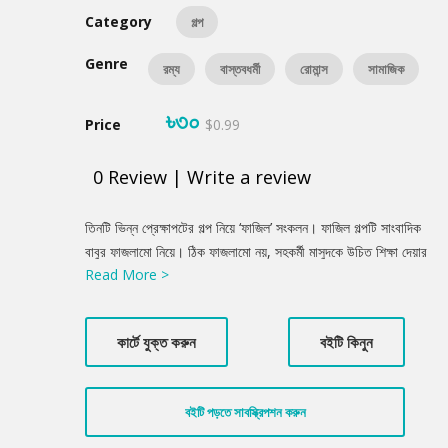
Category
গল্প
Genre
রম্য
বাস্তবধর্মী
রোমান্স
সামাজিক
৳৩০
Price
$0.99
0
Review
|
Write a review
Product
তিনটি ভিন্ন প্রেক্ষাপটের গল্প নিয়ে ‘ফাজিল’ সংকলন। ফাজিল গল্পটি সাংবাদিক
Summery
বাবুর ফাজলামো নিয়ে। ঠিক ফাজলামো নয়, সহকর্মী মাসুদকে উচিত শিক্ষা দেয়ার
Read More >
জন্য বাবু ডিবি সেজে কল করে। মাসুদ ক্রিমিনালের মতো ডিবি অফিসে গিয়ে
বুঝতে পারে এটা আসলে মডেল সারার বাসা। সারার একটা ইন্টারভিউ
অ্যাসাইনমেন্ট দিয়েও মাসুদ তা ছাপছিল না। তাই বাবু তাদের মুখোমুখি করিয়ে
কার্টে যুক্ত করুন
বইটি কিনুন
দিল। বইয়ের অন্য দুটি গল্পের একটি একজন শহিদ মুক্তিযোদ্ধা কিশোরের
আগমনের জন্য মায়ের অপেক্ষা নিয়ে। আরেকটি গল্প শহরে থাকা সন্তানকে
দেখার জন্য পিতার আকুতি নিয়ে। সব মিলিয়ে ফাজিল একটি অনবদ্য সংকলন।
বইটি পড়তে সাবস্ক্রিপশন করুন