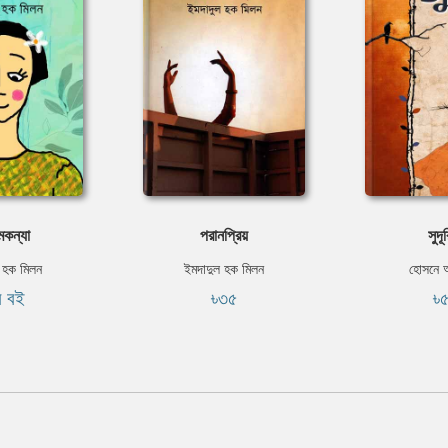
মকন্যা
পরানপ্রিয়
সুদূ
 হক মিলন
ইমদাদুল হক মিলন
হোসনে 
ি বই
৳৩৫
৳