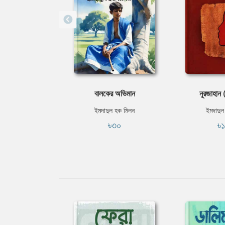
বালকের অভিমান
নূরজাহান (
ইমদাদুল হক মিলন
ইমদাদুল
৳৩০
৳