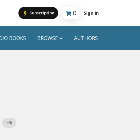
0
Sign In
Subscription
Cart is empty
DIO BOOKS
BROWSE
AUTHORS
PUBLICATIONS
ANYAPROKASH
Anyadhara
ors
Aajob Prokash
Bibliophile
নারী
Afsar Brothers