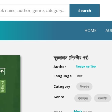
Search
HOME
AU
NRE
POPULAR AUTHORS
HIGHLIGHTS
নূরজাহান (দ্বিতীয় পর্ব)
Humayun Ahmed
Hot & New
Author
ইমদাদুল হক মিলন
Mouri Morium
Featured Event
Language
বাংলা
Mohammad Nazim Uddin
Featured Auth
Category
উপন্যাস
Shanjana Alam
Best Seller
Genre
মুক্তিযুদ্ধ
সমকালীন
Anisul Hoque
Editors Choice
৳৮০