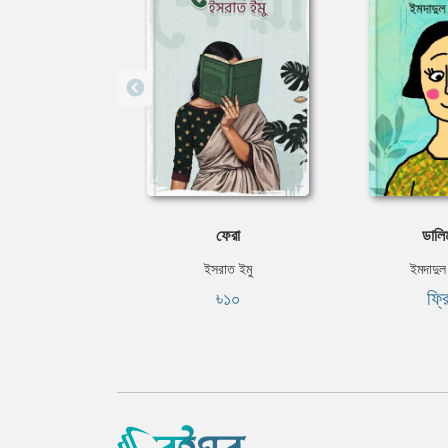
ফেরা
ডালি
ইসরাত ইমু
ইমদাদুল
৳১০
ফ্র