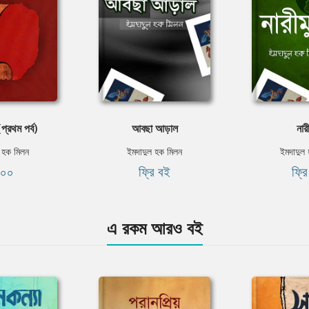
প্রথম পর্ব)
আবছা আড়াল
নার
 হক মিলন
ইমদাদুল হক মিলন
ইমদাদুল
১০০
ফ্রি বই
ফ্র
এ রকম আরও বই