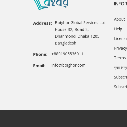
INFO
About
Boighor Global Services Ltd
Address:
Help
House 32, Road 2,
Dhanmondi Dhaka 1205,
Licens
Bangladesh
Privacy
+8801905536011
Phone:
Terms 
info@boighor.com
Email:
ক্রয়-বিক্
Subscri
Subscr