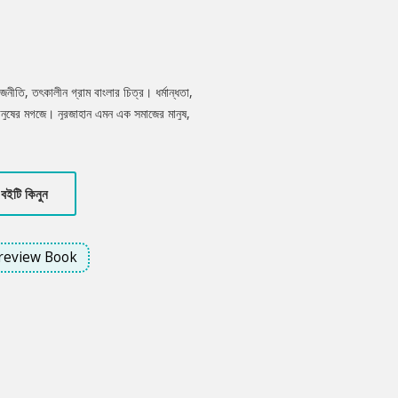
জনীতি, তৎকালীন গ্রাম বাংলার চিত্র। ধর্মান্ধতা,
মানুষের মগজে। নূরজাহান এমন এক সমাজের মানুষ,
টিকে থাকার জন্য প্রতিনিয়ত সংগ্রাম চালিয়ে যেতে
বইটি কিনুন
review Book