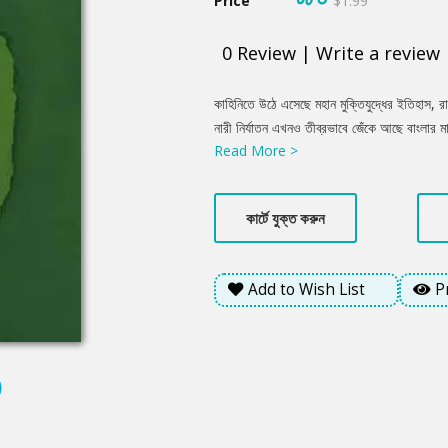
Price
$1.99
0
Review
|
Write a review
Product
কাহিনিতে উঠে এসেছে মহান মুক্তিযুদ্ধের ইতিহাস, রা
Summery
নারী নির্যাতন এখনও তীব্রভাবে জেঁকে আছে বাংলার 
Read More >
যেখানে নারী অধিকার প্রতিষ্ঠিত নয়, যেখানে তাদের 
হয়।
কার্টে যুক্ত করুন
Add to Wish List
P