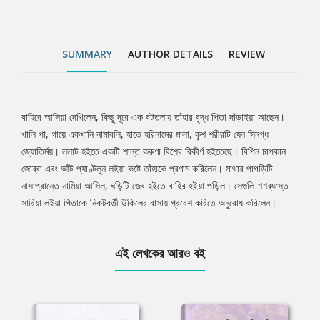
SUMMARY
AUTHOR DETAILS
REVIEW
বাহিরে আসিয়া দেখিলেন, কিছু দূরে এক বটতলায় তাঁহার বৃদ্ধ পিতা দাঁড়াইয়া আছেন।
Tab
খালি পা, গায়ে একখানি নামাবলি, হাতে হরিনামের মালা, কৃশ শরীরটি যেন স্নিগ্ধ
জ্যোতির্ময়। ললাট হইতে একটি শান্ত করুণা বিশ্বে বিকীর্ণ হইতেছে। বিপিন চাপকান
Article
জোব্বা এবং আঁট প্যাণ্টলুন লইয়া কষ্টে তাঁহাকে প্রণাম করিলেন। মাথার পাগড়িটি
নাসাপ্রান্তে নামিয়া আসিল, ঘড়িটি জেব হইতে বাহির হইয়া পড়িল। সেগুলি শশব্যস্তে
সারিয়া লইয়া পিতাকে নিকটবর্তী উকিলের বাসায় প্রবেশ করিতে অনুরোধ করিলেন।
এই লেখকের আরও বই