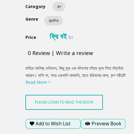
Category
গল্প
Genre
ক্ল্যাসিক
ফ্রি বই
Price
$0
0
Review
|
Write a review
Product
বাহিরে আসিয়া দেখিলেন, কিছু দূরে এক বটতলায় তাঁহার বৃদ্ধ পিতা দাঁড়াইয়া
Summery
আছেন। খালি পা, গায়ে একখানি নামাবলি, হাতে হরিনামের মালা, কৃশ শরীরটি
Read More >
যেন স্নিগ্ধ জ্যোতির্ময়। ললাট হইতে একটি শান্ত করুণা বিশ্বে বিকীর্ণ
হইতেছে। বিপিন চাপকান জোব্বা এবং আঁট প্যাণ্টলুন লইয়া কষ্টে তাঁহাকে
প্রণাম করিলেন। মাথার পাগড়িটি নাসাপ্রান্তে নামিয়া আসিল, ঘড়িটি জেব
PLEASE LOGIN TO READ THE BOOK
হইতে বাহির হইয়া পড়িল। সেগুলি শশব্যস্তে সারিয়া লইয়া পিতাকে নিকটবর্তী
উকিলের বাসায় প্রবেশ করিতে অনুরোধ করিলেন।
Add to Wish List
Preview Book