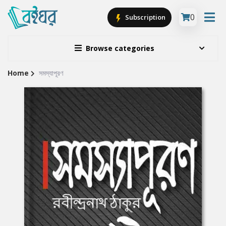
0
Subscription
Browse categories
Home
সমস্যাপূরণ
Site
Breadcrumb