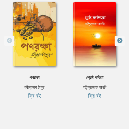
পণরক্ষা
শ্রেষ্ঠ কবিতা
রবীন্দ্রনাথ ঠাকুর
যতীন্দ্রমোহন বাগচী
ফ্রি বই
ফ্রি বই