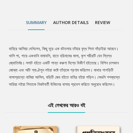
SUMMARY
AUTHOR DETAILS
REVIEW
বাহিরে আসিয়া দেখিলেন, কিছু দূরে এক বটতলায় তাঁহার বৃদ্ধ পিতা দাঁড়াইয়া আছেন।
Tab
খালি পা, গায়ে একখানি নামাবলি, হাতে হরিনামের মালা, কৃশ শরীরটি যেন স্নিগ্ধ
জ্যোতির্ময়। ললাট হইতে একটি শান্ত করুণা বিশ্বে বিকীর্ণ হইতেছে। বিপিন চাপকান
Article
জোব্বা এবং আঁট প্যাণ্টলুন লইয়া কষ্টে তাঁহাকে প্রণাম করিলেন। মাথার পাগড়িটি
নাসাপ্রান্তে নামিয়া আসিল, ঘড়িটি জেব হইতে বাহির হইয়া পড়িল। সেগুলি শশব্যস্তে
সারিয়া লইয়া পিতাকে নিকটবর্তী উকিলের বাসায় প্রবেশ করিতে অনুরোধ করিলেন।
এই লেখকের আরও বই