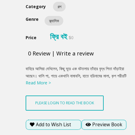
Category
গল্প
Genre
ক্ল্যাসিক
ফ্রি বই
Price
$0
0
Review
|
Write a review
Product
বাহিরে আসিয়া দেখিলেন, কিছু দূরে এক বটতলায় তাঁহার বৃদ্ধ পিতা দাঁড়াইয়া
Summery
আছেন। খালি পা, গায়ে একখানি নামাবলি, হাতে হরিনামের মালা, কৃশ শরীরটি
Read More >
যেন স্নিগ্ধ জ্যোতির্ময়। ললাট হইতে একটি শান্ত করুণা বিশ্বে বিকীর্ণ
হইতেছে। বিপিন চাপকান জোব্বা এবং আঁট প্যাণ্টলুন লইয়া কষ্টে তাঁহাকে
প্রণাম করিলেন। মাথার পাগড়িটি নাসাপ্রান্তে নামিয়া আসিল, ঘড়িটি জেব
PLEASE LOGIN TO READ THE BOOK
হইতে বাহির হইয়া পড়িল। সেগুলি শশব্যস্তে সারিয়া লইয়া পিতাকে নিকটবর্তী
উকিলের বাসায় প্রবেশ করিতে অনুরোধ করিলেন।
Add to Wish List
Preview Book