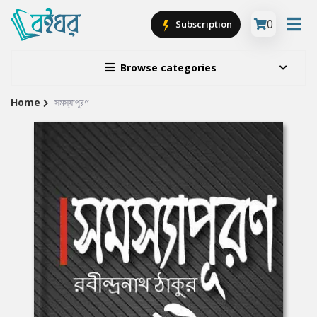
0
Subscription
Browse categories
Home
সমস্যাপূরণ
Site
Breadcrumb