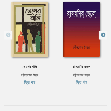
চোখের বালি
রাসমণির ছেলে
রবীন্দ্রনাথ ঠাকুর
রবীন্দ্রনাথ ঠাকুর
ফ্রি বই
ফ্রি বই