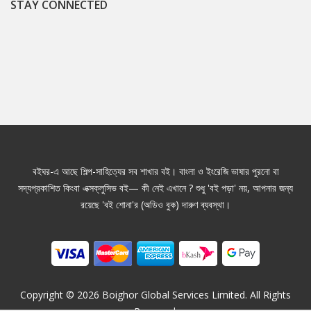
STAY CONNECTED
বইঘর-এ আছে শিল্প-সাহিত্যের সব শাখার বই। বাংলা ও ইংরেজি ভাষার পুরনো বা
সদ্যপ্রকাশিত কিংবা এক্সক্লুসিভ বই— কী নেই এখানে ? শুধু 'বই পড়া' নয়, আপনার জন্য
রয়েছে 'বই শোনা'র (অডিও বুক) দারুণ ব্যবস্থা।
Copyright ©
2026
Boighor Global Services Limited. All Rights