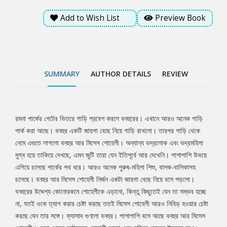
শোহেলী। বেলা শেষের সূর্যাস্তের সোনালী আভা এসে ছড়িয়ে পড়েছে উভয়ের
Add to Wish List
Preview Book
মুখে।
SUMMARY
AUTHOR DETAILS
REVIEW
রমনা পার্কের গেটের ভিতরে গাড়ি প্রবেশ করলে বনহুরের। এখানে আরও অনেক গাড়ি
Tab
পার্ক করা আছে। বনহুর একটি জায়গা বেছে নিয়ে গাড়ি রাখলো। তারপর গাড়ি থেকে
নেমে এগুতে লাগলো বনহুর আর মিসেস শোহেলী। অন্যান্য ভদ্রলোক এবং ভদ্রমহিলা
Article
মুগ্ধ হয়ে তাকিয়ে দেখছে, এমন জুটি তারা যেন ইতিপূর্বে আর দেখেনি। পাশাপাশি উভয়ে
এগিয়ে চলেছে পার্কের পথ ধরে। আরও অনেক পুরুষ-মহিলা শিশু, বালক-বালিকাসহ
চলেছে। বনহুর আর মিসেস শোহেলী নির্জন একটা জায়গা বেছে নিয়ে বসে পড়লো।
বনহুরের উদ্দেশ্য কোনোরকমে শোহেলীকে এড়ানো, কিন্তু কিছুতেই যেন তা সম্ভব হচ্ছে
না, যতই ওকে ত্যাগ করার চেষ্টা করছে ততই মিসেস শোহেলী আরও নিবিড় হওয়ার চেষ্টা
করছে যেন তার সঙ্গে। ফ্যাসাদ গুণলো বনহুর। পাশাপাশি বসে আছে বনহুর আর মিসেস