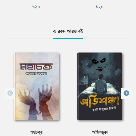
৳২০
৳২০
এ রকম আরও বই
মহাচক্র
অভিশঙ্কা