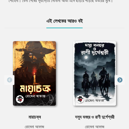
শোহেলী। বেলা শেষের সূর্যাস্তের সোনালী আভা এসে ছড়িয়ে পড়েছে উভয়ের মুখে।
এই লেখকের আরও বই
মায়াচক্ৰ
দস্যু বনহুর ও রাণী দুর্গেশ্বরী
রোমেনা আফাজ
রোমেনা আফাজ