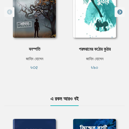
বনস্পতি
পরশুরামের কঠোর কুঠার
জাহিদ হোসেন
জাহিদ হোসেন
৳৩৫
৳৯০
এ রকম আরও বই