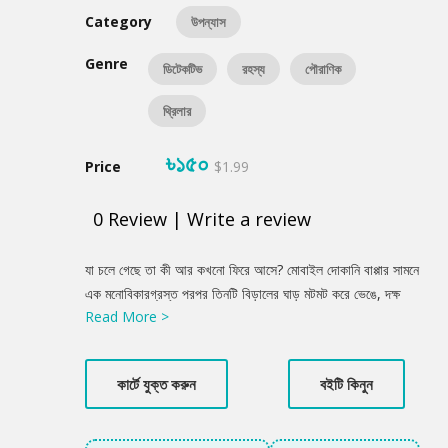
Category
উপন্যাস
Genre
ডিটেকটিভ
রহস্য
পৌরাণিক
থ্রিলার
৳১৫০
Price
$1.99
0
Review
|
Write a review
Product
যা চলে গেছে তা কী আর কখনো ফিরে আসে? মোবাইল দোকানি বাপ্পার সামনে
Summery
এক মনোবিকারগ্রস্ত পরপর তিনটি বিড়ালের ঘাড় মটমট করে ভেঙে, দক্ষ
Read More >
শল্যবিদের মতো চোখগুলো উপড়ে নেয়। সেখান থেকে দুটো চোখ আলাদা করে
নিজের চোখের ওপর রেখে বলতে থাকে, ‘বিড়াল চক্ষু’, বিড়াল চক্ষু’, বিড়াল চক্ষু’।
সেদিনের মতো দৌড়ে পালিয়ে বাঁচে বাপ্পা। কিন্তু পরদিন বিড়ালের ড্যাবডেবে
কার্টে যুক্ত করুন
বইটি কিনুন
চোখদুটো এসে হাজির হয় বাপ্পাদের দোরগোড়ায়। তারপর... কথিত আছে, থানা
শহর রণকেলীর ওপর দিয়ে বয়ে চলা নদী কাপুতে নাকি একসময় নরবলী হতো।
নদীর তলদেশে এখনো মানুষের খুলি, কঙ্কাল মেলে। মেলে জং ধরা গিলোটিন।