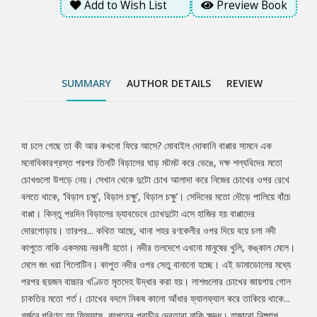
Add to Wish List
Preview Book
কাপুত নদীর ওপর সেতু বানানো হচ্ছে। এই ডামাডোলের মধ্যে পরপর ছয়জন
বাচ্চার খণ্ডিত মৃতদেহ উদ্ধার করা হয়। লাশগুলোর চোখের জায়গায় গোল
চাকতির মতো গর্ত। চোখের বদলে নিকষ কালো আঁধার ফ্যালফ্যাল করে তাকিয়ে
থাকে... গর্জনে পরিণত হয় ফিসফাস, কাপুতের প্রাচীন দেবতারা নাকি ক্ষুদ্ধ।
হাজারো নিষ্পাপ শিশুর রক্তেই কেবল মুক্তি মিলবে, নচেৎ নয়! আসলেই কি
SUMMARY
AUTHOR DETAILS
REVIEW
তাই? ডিবির সিনিয়র গোয়েন্দা সৈয়দ শাহ ফতেহ গিল। দাদা আদর করে ডাকতেন
গিলগামেশ, উরুক-রাজ গিলগামেশ, আক্কাদীয় ভাষার সেই পৌরাণিক চরিত্র।
যার দুই তৃতীয়াংশ দেবতা আর এক তৃতীয়াংশ মানুষ। কিন্তু আমাদের গিলগামেশ
কোনো রাজাও নয়, দেবতাও নয়। দাদা মারা যাওয়ার আগে তার জন্য একটা
যা চলে গেছে তা কী আর কখনো ফিরে আসে? মোবাইল দোকানি বাপ্পার সামনে এক
Tab
ডায়েরিতে অনেক কথার ফাঁকে গিলগামেশের জন্য তিনি একটা সতর্কবার্তা লিখে
মনোবিকারগ্রস্ত পরপর তিনটি বিড়ালের ঘাড় মটমট করে ভেঙে, দক্ষ শল্যবিদের মতো
গেছেন- মনে রেখো গিলগামেশ, শিকারও একসময় শিকারিতে পরিণত হয়, আর
চোখগুলো উপড়ে নেয়। সেখান থেকে দুটো চোখ আলাদা করে নিজের চোখের ওপর রেখে
Article
শিকারি শিকারে। রণকেলীতে কে শিকারিতে পরিণত হবে? আর কেইবা হবে
বলতে থাকে, ‘বিড়াল চক্ষু’, বিড়াল চক্ষু’, বিড়াল চক্ষু’। সেদিনের মতো দৌড়ে পালিয়ে বাঁচে
শিকার? গিলগামেশ মহাকাব্য বিশ্বের প্রাচীনতম উপাখ্যান। যে অমরত্বের
বাপ্পা। কিন্তু পরদিন বিড়ালের ড্যাবডেবে চোখদুটো এসে হাজির হয় বাপ্পাদের
সন্ধানে মানুষের নিরন্তর ছুটে চলা, তা কী কখনো পায় সে? নাকি মরণশীলতাই
দোরগোড়ায়। তারপর... কথিত আছে, থানা শহর রণকেলীর ওপর দিয়ে বয়ে চলা নদী
তার একমাত্র নিয়তি?
কাপুতে নাকি একসময় নরবলী হতো। নদীর তলদেশে এখনো মানুষের খুলি, কঙ্কাল মেলে।
মেলে জং ধরা গিলোটিন। কাপুত নদীর ওপর সেতু বানানো হচ্ছে। এই ডামাডোলের মধ্যে
পরপর ছয়জন বাচ্চার খণ্ডিত মৃতদেহ উদ্ধার করা হয়। লাশগুলোর চোখের জায়গায় গোল
চাকতির মতো গর্ত। চোখের বদলে নিকষ কালো আঁধার ফ্যালফ্যাল করে তাকিয়ে থাকে...
গর্জনে পরিণত হয় ফিসফাস, কাপুতের প্রাচীন দেবতারা নাকি ক্ষুদ্ধ। হাজারো নিষ্পাপ