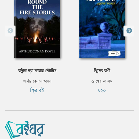
রাউন্ড দ্যা ফায়ার স্টোরিস
ঝিন্দের রাণী
আর্থার কোনান ডয়েল
রোমেনা আফাজ
ফ্রি বই
৳২০