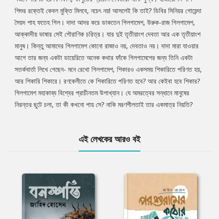
শিশুর রক্তেই কেবল মুক্তি মিলবে, নচেৎ নয়! আসলেই কি তাই? ডিবির সিনিয়র গোয়েন্দা
সৈয়দ শাহ ফতেহ গিল। দাদা আদর করে ডাকতেন গিলগামেশ, উরুক-রাজ গিলগামেশ,
আক্কাদীয় ভাষার সেই পৌরাণিক চরিত্র। যার দুই তৃতীয়াংশ দেবতা আর এক তৃতীয়াংশ
মানুষ। কিন্তু আমাদের গিলগামেশ কোনো রাজাও নয়, দেবতাও নয়। দাদা মারা যাওয়ার
আগে তার জন্য একটা ডায়েরিতে অনেক কথার ফাঁকে গিলগামেশের জন্য তিনি একটা
সতর্কবার্তা লিখে গেছেন- মনে রেখো গিলগামেশ, শিকারও একসময় শিকারিতে পরিণত হয়,
আর শিকারি শিকারে। রণকেলীতে কে শিকারিতে পরিণত হবে? আর কেইবা হবে শিকার?
গিলগামেশ মহাকাব্য বিশ্বের প্রাচীনতম উপাখ্যান। যে অমরত্বের সন্ধানে মানুষের
নিরন্তর ছুটে চলা, তা কী কখনো পায় সে? নাকি মরণশীলতাই তার একমাত্র নিয়তি?
এই লেখকের আরও বই