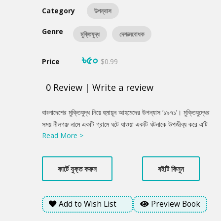
Category
উপন্যাস
Genre
মুক্তিযুদ্ধ
দেশাত্মবোধক
৳৫০
Price
$0.99
0
Review
|
Write a review
Product
বাংলাদেশের মুক্তিযুদ্ধ নিয়ে হুমায়ূন আহমেদের উপন্যাস ‘১৯৭১’। মুক্তিযুদ্ধের
Summery
সময় নীলগঞ্জ নামে একটি গ্রামে ঘটে যাওয়া একটি ঘটনাকে উপজীব্য করে এটি
Read More >
রচিত। বাংলাদেশের হাজারো গ্রামের প্রতিনিধিত্ব করছে নীলগঞ্জ। তিনি এই
গ্রামের পটভূমিতে একাত্তরের কিছু খণ্ডচিত্র তুলে ধরেছেন। মুক্তিযুদ্ধ
সম্পর্কে নতুন এক ভাবনার উদ্রেক করে এই উপন্যাস।
কার্টে যুক্ত করুন
বইটি কিনুন
Add to Wish List
Preview Book