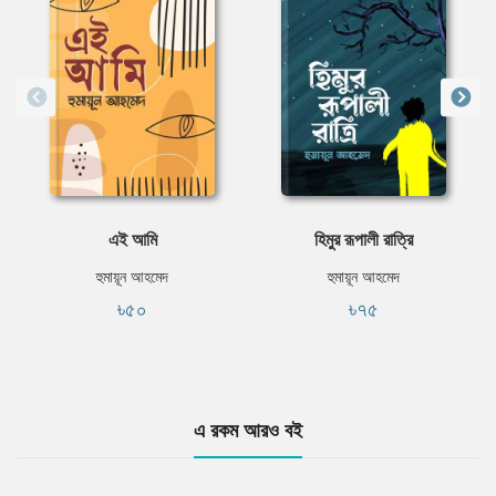
এই আমি
হিমুর রূপালী রাত্রি
হুমায়ূন আহমেদ
হুমায়ূন আহমেদ
৳৫০
৳৭৫
এ রকম আরও বই