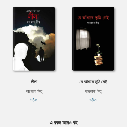
লীলা
যে আঁধারে তুমি নেই
ফারজানা মিতু
ফারজানা মিতু
৳৪০
৳৪০
এ রকম আরও বই