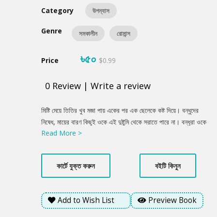
Category
উপন্যাস
Genre
সমকালীন
রোমান্স
৳৫০
Price
$0.99
0
Review
|
Write a review
Product
মিষ্টি মেয়ে তিতির খুব মজা পায় একের পর এক ছেলেকে কষ্ট দিয়ে। বন্ধুদের
Summery
নিষেধ, মায়ের বারণ কিছুই ওকে এই দুষ্টুমি থেকে সরাতে পারে না। বন্ধুরা ওকে
Read More >
বলে, এমন একদিন আসবে যেদিন তিতির ভালোবেসে পাগলের মতো কাউকে
চাইবে, কিন্তু পাবে না। তিতির সেই কথা হেসে উড়িয়ে দেয় কারণ তিতির
চাইলে যেকোনো ছেলেকে পটাতে পারে। কিন্তু নিয়তি খুব কঠিন, কিছু হিসেব
কার্টে যুক্ত করুন
বইটি কিনুন
নিতে সে ভুল করে না। তিতির সত্যি একদিন একজনকে ভালোবেসে ফেলে কিন্তু
ছেলেটি পৃথিবীর সবচেয়ে বেশি অবজ্ঞা করে এই তিতির নামের মেয়েটিকেই। বাকি
উত্তর পাঠক জানবেন বইয়ের পাতা থেকে। প্রেম যে কতটা সর্বগ্রাসী তার
Add to Wish List
Preview Book
প্রমাণ মিলবে ফারজানা মিতুর অনবদ্য সৃষ্টি ‘তিতিরের মন ভালো নেই’ পড়ে।