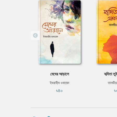
মেঘের আড়ালে
হৃদিতা ত
ইবরাহীম ওবায়েদ
তানভীর
৳৪০
৳