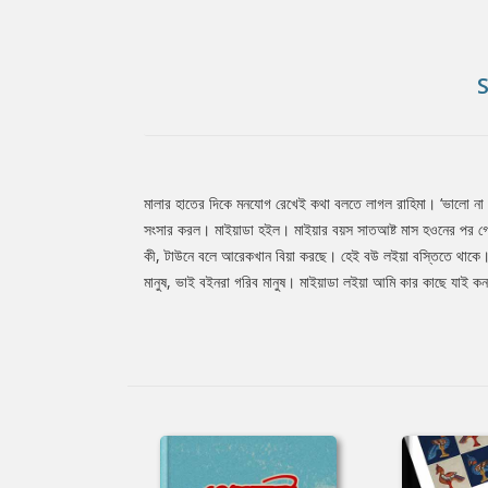
মালার হাতের দিকে মনযোগ রেখেই কথা বলতে লাগল রাহিমা। ‘ভালো না
Tab
সংসার করল। মাইয়াডা হইল। মাইয়ার বয়স সাতআষ্ট মাস হওনের পর 
কী, টাউনে বলে আরেকখান বিয়া করছে। হেই বউ লইয়া বস্তিতে থাকে। এ
মানুষ, ভাই বইনরা গরিব মানুষ। মাইয়াডা লইয়া আমি কার কাছে যাই কন
Article