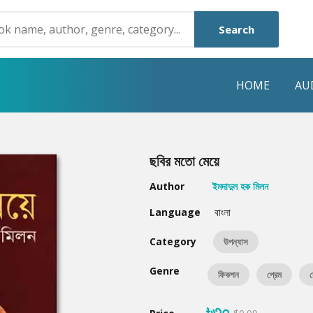
Search
HOME
AU
NRE
POPULAR AUTHORS
HIGHLIGHTS
ছবির মতো মেয়ে
Humayun Ahmed
Hot & New
Author
ইমদাদুল হক মিলন
Mouri Morium
Featured Event
Language
বাংলা
Mohammad Nazim Uddin
Featured Auth
Category
উপন্যাস
Shanjana Alam
Best Seller
Genre
ফিকশন
প্রেম
র
Anisul Hoque
Editors Choice
৳৩০