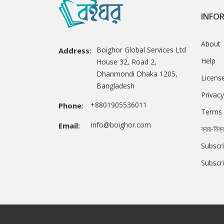
INFO
About
Boighor Global Services Ltd
Address:
Help
House 32, Road 2,
Dhanmondi Dhaka 1205,
Licens
Bangladesh
Privacy
+8801905536011
Phone:
Terms 
info@boighor.com
Email:
ক্রয়-বিক্
Subscri
Subscr