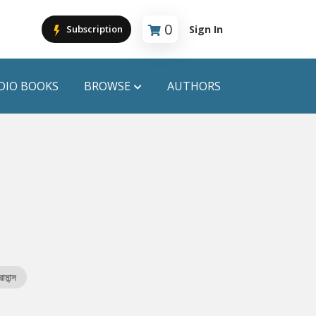
0
Sign In
Subscription
Cart is empty
DIO BOOKS
BROWSE
AUTHORS
PUBLICATIONS
ANYAPROKASH
Anyadhara
ors
Aajob Prokash
Bibliophile
োমান্স
Afsar Brothers