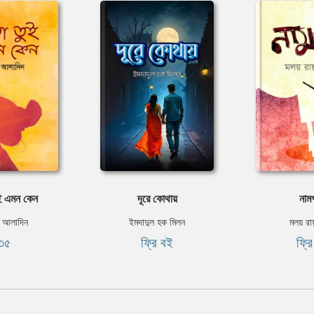
ুই এমন কেন
দূরে কোথায়
নাম
 আলাদিন
ইমদাদুল হক মিলন
মলয় রা
৩৫
ফ্রি বই
ফ্র