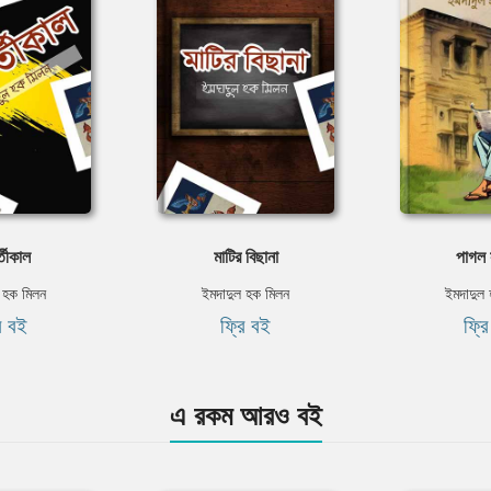
্তীকাল
মাটির বিছানা
পাগল 
 হক মিলন
ইমদাদুল হক মিলন
ইমদাদুল
ি বই
ফ্রি বই
ফ্র
এ রকম আরও বই