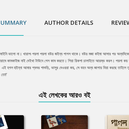
SUMMARY
AUTHOR DETAILS
REVIE
 মাইনি ভালো না। খারাপ৷ পয়লা পয়লা বউর জইন্য পাগল থাকে। বউর মজা কইমা আসার পর অন্যদিকে
গেরামে কামকাইজ নাই দেইখা টাউনে গেল কাম করতে। গিয়া রিকশা চালাইতে আরম্ভ করল। পয়লা কয়
ই হগল হুইন্না আমার শ্বশুর শাশুড়ি, ভাসুর দেওররা কয়, সে যহন অন্য জাগায় বিয়া করছে তাইলে 
 তো!’
এই লেখকের আরও বই