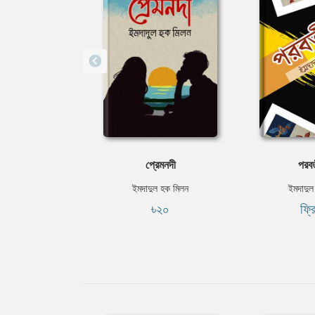
প্রেমনদী
পরবর
ইমদাদুল হক মিলন
ইমদাদুল
৳২০
ফ্র