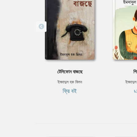
টেলিফোন বাজছে
পি
ইমদাদুল হক মিলন
ইমদাদুল
ফ্রি বই
৳