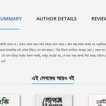
SUMMARY
AUTHOR DETAILS
REVIE
 মাইনি ভালো না। খারাপ৷ পয়লা পয়লা বউর জইন্য পাগল থাকে। বউর মজা কইমা আসার পর অন্যদিকে
গেরামে কামকাইজ নাই দেইখা টাউনে গেল কাম করতে। গিয়া রিকশা চালাইতে আরম্ভ করল। পয়লা কয়
ই হগল হুইন্না আমার শ্বশুর শাশুড়ি, ভাসুর দেওররা কয়, সে যহন অন্য জাগায় বিয়া করছে তাইলে 
 তো!’
এই লেখকের আরও বই