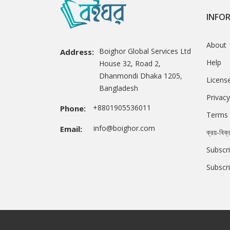
INFO
About
Boighor Global Services Ltd
Address:
Help
House 32, Road 2,
Dhanmondi Dhaka 1205,
Licens
Bangladesh
Privacy
+8801905536011
Phone:
Terms 
info@boighor.com
Email:
ক্রয়-বিক্
Subscri
Subscr