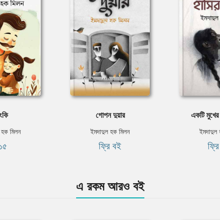
ংকি
গোপন দুয়ার
একটি মুখের
 হক মিলন
ইমদাদুল হক মিলন
ইমদাদুল
১৫
ফ্রি বই
ফ্র
এ রকম আরও বই