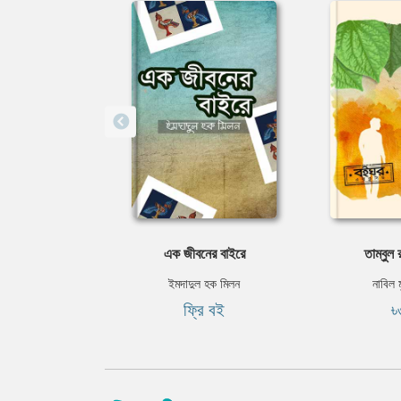
এক জীবনের বাইরে
তাম্বুল 
ইমদাদুল হক মিলন
নাবিল 
ফ্রি বই
৳