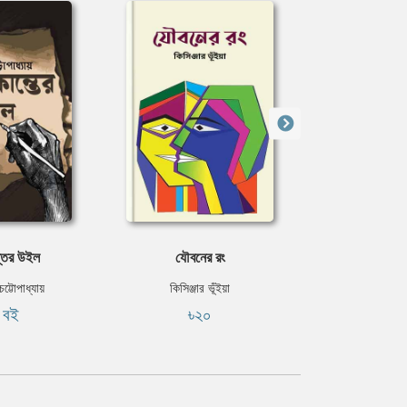
্তের উইল
যৌবনের রং
লেডি স
চট্টোপাধ্যায়
কিসিঞ্জার ভূঁইয়া
জেন অস
ি বই
৳২০
ফ্রি