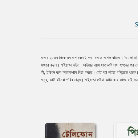
মালার হাতের দিকে মনযোগ রেখেই কথা বলতে লাগল রাহিমা। ‘ভালো না
Tab
সংসার করল। মাইয়াডা হইল। মাইয়ার বয়স সাতআষ্ট মাস হওনের পর 
কী, টাউনে বলে আরেকখান বিয়া করছে। হেই বউ লইয়া বস্তিতে থাকে। এ
মানুষ, ভাই বইনরা গরিব মানুষ। মাইয়াডা লইয়া আমি কার কাছে যাই কন
Article