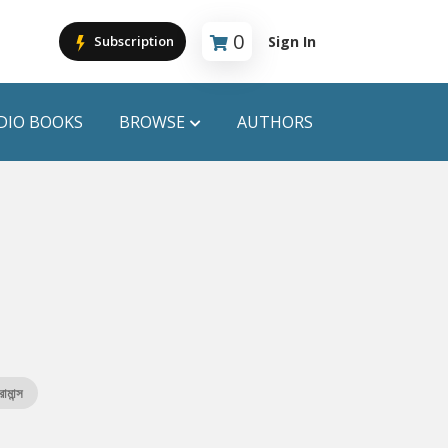
0
Sign In
Subscription
Cart is empty
DIO BOOKS
BROWSE
AUTHORS
PUBLICATIONS
ANYAPROKASH
Anyadhara
ors
Aajob Prokash
Bibliophile
োমান্স
Afsar Brothers