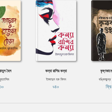
রাতুল হৈল
কন্যা রাশির কন্যা
কৃষ্ণকান
মুহতাসিম
ইমদাদুল হক মিলন
বঙ্কিমচন্দ্র 
৩০
৳৪০
ফ্র