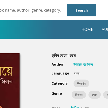
Search
HOME
AU
NRE
POPULAR AUTHORS
HIGHLIGHTS
ছবির মতো মেয়ে
Humayun Ahmed
Hot & New
Author
ইমদাদুল হক মিলন
Mouri Morium
Featured Event
Language
বাংলা
Mohammad Nazim Uddin
Featured Auth
Category
উপন্যাস
Shanjana Alam
Best Seller
Genre
ফিকশন
প্রেম
র
Anisul Hoque
Editors Choice
৳৩০