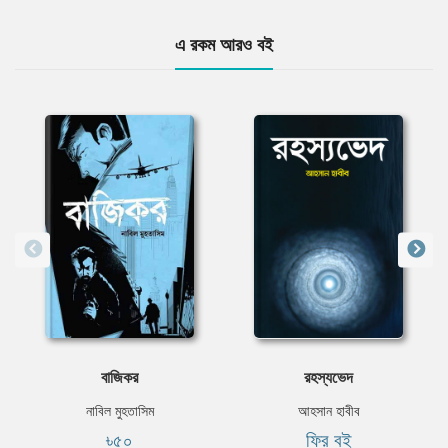
এ রকম আরও বই
বাজিকর
রহস্যভেদ
নাবিল মুহতাসিম
আহসান হাবীব
৳৫০
ফ্রি বই