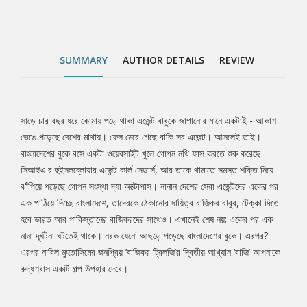
মুহতাসিমের জনপ্রিয় ‘বাজিকর ট্রিলজি’র দ্বিতীয় আখ্যান ‘বাজি’ আপনাকে
রুদ্ধশ্বাস একটি গল্প উপহার দেবে।
SUMMARY
AUTHOR DETAILS
REVIEW
সাড়ে চার বছর ধরে কোমায় পড়ে থাকা এজেন্ট বাবুকে জাগানোর মানে একটাই - আকাশ
Tab
ভেঙে পড়েছে দেশের মাথায়। ফেল মেরে গেছে বাকি সব এজেন্ট। আসলেই তাই।
বাংলাদেশের বুকে বসে একটা ওয়েবসাইট খুলে গোপন নথি ফাস করতে শুরু করেছে
Article
সিআইএ'র হুইসলব্লোয়ার এজেন্ট কার্ল সেডার্স, আর তাকে থামাতে সমস্ত শক্তি নিয়ে
ঝাঁপিয়ে পড়েছে গোপন সংস্থা দ্যা অক্টোপাস। নানান দেশের সেরা এজেন্টদের একের পর
এক পাঠিয়ে দিচ্ছে বাংলাদেশে, তাদেরকে ঠেকানোর দায়িত্ব বাজিকর বাবুর, টেক্কা দিতে
হবে ভারত আর পাকিস্তানের বাজিকরদের সাথেও। এখানেই শেষ নয়; একের পর এক
নানা দূর্ঘটনা ঘটতেই থাকে। নরক যেনো আছড়ে পড়েছে বাংলাদেশের বুকে। এরপর?
এরপর নাবিল মুহতাসিমের জনপ্রিয় ‘বাজিকর ট্রিলজি’র দ্বিতীয় আখ্যান ‘বাজি’ আপনাকে
রুদ্ধশ্বাস একটি গল্প উপহার দেবে।