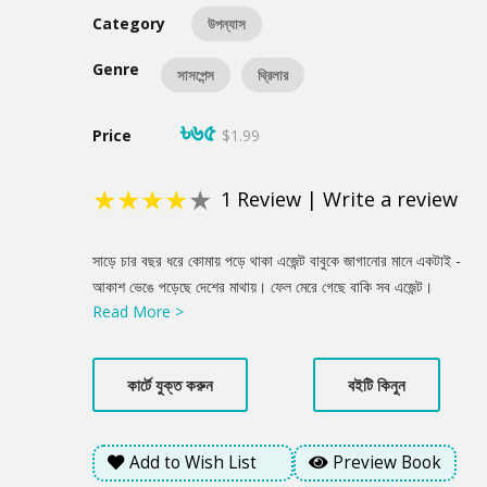
Category
উপন্যাস
Genre
সাসপেন্স
থ্রিলার
৳৬৫
Price
$1.99
★
★
★
★
★
1
Review
|
Write a review
Product
সাড়ে চার বছর ধরে কোমায় পড়ে থাকা এজেন্ট বাবুকে জাগানোর মানে একটাই -
Summery
আকাশ ভেঙে পড়েছে দেশের মাথায়। ফেল মেরে গেছে বাকি সব এজেন্ট।
Read More >
আসলেই তাই। বাংলাদেশের বুকে বসে একটা ওয়েবসাইট খুলে গোপন নথি ফাস
করতে শুরু করেছে সিআইএ'র হুইসলব্লোয়ার এজেন্ট কার্ল সেডার্স, আর তাকে
থামাতে সমস্ত শক্তি নিয়ে ঝাঁপিয়ে পড়েছে গোপন সংস্থা দ্যা অক্টোপাস। নানান
কার্টে যুক্ত করুন
বইটি কিনুন
দেশের সেরা এজেন্টদের একের পর এক পাঠিয়ে দিচ্ছে বাংলাদেশে, তাদেরকে
ঠেকানোর দায়িত্ব বাজিকর বাবুর, টেক্কা দিতে হবে ভারত আর পাকিস্তানের
বাজিকরদের সাথেও। এখানেই শেষ নয়; একের পর এক নানা দূর্ঘটনা ঘটতেই
Add to Wish List
Preview Book
থাকে। নরক যেনো আছড়ে পড়েছে বাংলাদেশের বুকে। এরপর? এরপর নাবিল