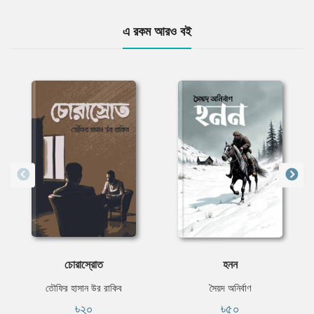
এ রকম আরও বই
চোরাস্রোত
হনন
তৌফির হাসান উর রাকিব
সৈয়দ অনির্বাণ
৳২০
৳৫০