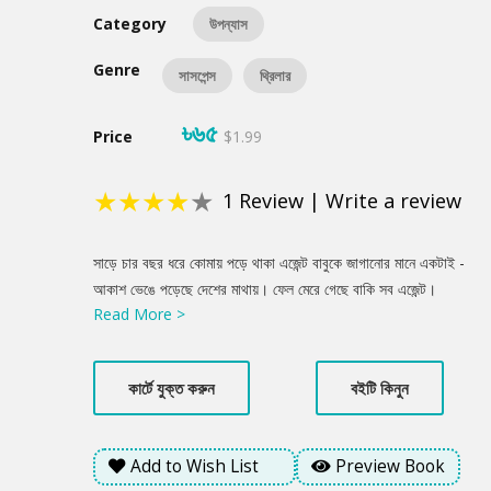
Category
উপন্যাস
Genre
সাসপেন্স
থ্রিলার
৳৬৫
Price
$1.99
★
★
★
★
★
1
Review
|
Write a review
Product
সাড়ে চার বছর ধরে কোমায় পড়ে থাকা এজেন্ট বাবুকে জাগানোর মানে একটাই -
Summery
আকাশ ভেঙে পড়েছে দেশের মাথায়। ফেল মেরে গেছে বাকি সব এজেন্ট।
Read More >
আসলেই তাই। বাংলাদেশের বুকে বসে একটা ওয়েবসাইট খুলে গোপন নথি ফাস
করতে শুরু করেছে সিআইএ'র হুইসলব্লোয়ার এজেন্ট কার্ল সেডার্স, আর তাকে
থামাতে সমস্ত শক্তি নিয়ে ঝাঁপিয়ে পড়েছে গোপন সংস্থা দ্যা অক্টোপাস। নানান
কার্টে যুক্ত করুন
বইটি কিনুন
দেশের সেরা এজেন্টদের একের পর এক পাঠিয়ে দিচ্ছে বাংলাদেশে, তাদেরকে
ঠেকানোর দায়িত্ব বাজিকর বাবুর, টেক্কা দিতে হবে ভারত আর পাকিস্তানের
বাজিকরদের সাথেও। এখানেই শেষ নয়; একের পর এক নানা দূর্ঘটনা ঘটতেই
Add to Wish List
Preview Book
থাকে। নরক যেনো আছড়ে পড়েছে বাংলাদেশের বুকে। এরপর? এরপর নাবিল