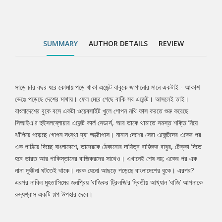
মুহতাসিমের জনপ্রিয় ‘বাজিকর ট্রিলজি’র দ্বিতীয় আখ্যান ‘বাজি’ আপনাকে
রুদ্ধশ্বাস একটি গল্প উপহার দেবে।
SUMMARY
AUTHOR DETAILS
REVIEW
সাড়ে চার বছর ধরে কোমায় পড়ে থাকা এজেন্ট বাবুকে জাগানোর মানে একটাই - আকাশ
Tab
ভেঙে পড়েছে দেশের মাথায়। ফেল মেরে গেছে বাকি সব এজেন্ট। আসলেই তাই।
বাংলাদেশের বুকে বসে একটা ওয়েবসাইট খুলে গোপন নথি ফাস করতে শুরু করেছে
Article
সিআইএ'র হুইসলব্লোয়ার এজেন্ট কার্ল সেডার্স, আর তাকে থামাতে সমস্ত শক্তি নিয়ে
ঝাঁপিয়ে পড়েছে গোপন সংস্থা দ্যা অক্টোপাস। নানান দেশের সেরা এজেন্টদের একের পর
এক পাঠিয়ে দিচ্ছে বাংলাদেশে, তাদেরকে ঠেকানোর দায়িত্ব বাজিকর বাবুর, টেক্কা দিতে
হবে ভারত আর পাকিস্তানের বাজিকরদের সাথেও। এখানেই শেষ নয়; একের পর এক
নানা দূর্ঘটনা ঘটতেই থাকে। নরক যেনো আছড়ে পড়েছে বাংলাদেশের বুকে। এরপর?
এরপর নাবিল মুহতাসিমের জনপ্রিয় ‘বাজিকর ট্রিলজি’র দ্বিতীয় আখ্যান ‘বাজি’ আপনাকে
রুদ্ধশ্বাস একটি গল্প উপহার দেবে।