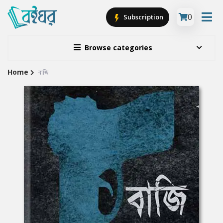
0
Subscription
Browse categories
Home
বাজি
Site
Breadcrumb