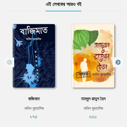
এই লেখকের আরও বই
বাজিমাত
তাম্বুল রাতুল হৈল
নাবিল মুহতাসিম
নাবিল মুহতাসিম
৳৭৫
৳৩০