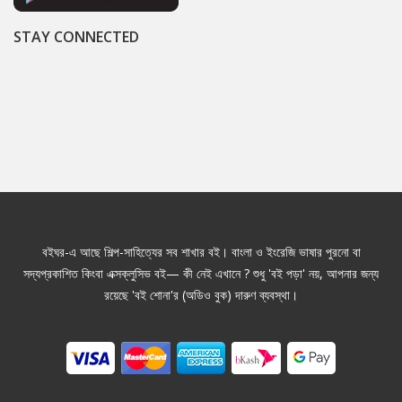
STAY CONNECTED
বইঘর-এ আছে শিল্প-সাহিত্যের সব শাখার বই। বাংলা ও ইংরেজি ভাষার পুরনো বা
সদ্যপ্রকাশিত কিংবা এক্সক্লুসিভ বই— কী নেই এখানে ? শুধু 'বই পড়া' নয়, আপনার জন্য
রয়েছে 'বই শোনা'র (অডিও বুক) দারুণ ব্যবস্থা।