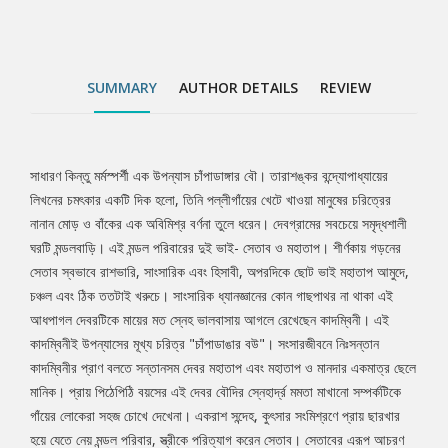
বলতে সন্তানসম দেবর মহাতাপ এবং মহাতাপ ও মানদার একমাত্র ছেলে মানিক।
প্রায় পিঠেপিঠি বয়সের এই দেবর বৌদির স্নেহার্দ্র মমতা মাখানো সম্পর্কটিকে
গাঁয়ের লোকেরা সহজ চোখে দেখেনা। একরাশ সন্দেহ, কুৎসার সংমিশ্রণে প্রায়
ছারখার হয়ে যেতে নেয় মন্ডল পরিবার, স্ত্রীকে পরিত্যাগ করেন সেতাব।
SUMMARY
AUTHOR DETAILS
REVIEW
সেতাবের এরূপ আচরণ এবং জা মানদার অপমানভরা বিদ্বেষ সইতে না পেরে
আত্মহত্যার সিদ্ধান্ত নেয় শান্তিপ্রিয় কাদম্বিনী। কিন্তু আসলেও কি কাদম্বিনী
পেরেছিলো সংসারের মায়া কাটাতে? এত সহজ সেই মায়া কাটানো?
সাধারণ কিন্তু মর্মস্পর্শী এক উপন্যাস চাঁপাডাঙ্গার বৌ। তারাশঙ্কর বন্দ্যোপাধ্যায়ের
Tab
লিখনের চমৎকার একটি দিক হলো, তিনি পল্লীগাঁয়ের খেটে খাওয়া মানুষের চরিত্রের
নানান মোড় ও বাঁকের এক অবিমিশ্র বর্ণনা তুলে ধরেন। দেবগ্রামের সবচেয়ে সমৃদ্ধশালী
Article
ঘরটি মন্ডলবাড়ি। এই মন্ডল পরিবারের দুই ভাই- সেতাব ও মহাতাপ। শীর্ণকায় গড়নের
সেতাব স্বভাবে রাশভারি, সাংসারিক এবং হিসাবী, অপরদিকে ছোট ভাই মহাতাপ আমুদে,
চঞ্চল এবং ঠিক ততটাই খরুচে। সাংসারিক ধ্যানজ্ঞানের কোন গাছপাথর না থাকা এই
আধপাগল দেবরটিকে মায়ের মত স্নেহ ভালবাসায় আগলে রেখেছেন কাদম্বিনী। এই
কাদম্বিনীই উপন্যাসের মূখ্য চরিত্র "চাঁপাডাঙার বউ"। সংসারজীবনে নিঃসন্তান
কাদম্বিনীর প্রাণ বলতে সন্তানসম দেবর মহাতাপ এবং মহাতাপ ও মানদার একমাত্র ছেলে
মানিক। প্রায় পিঠেপিঠি বয়সের এই দেবর বৌদির স্নেহার্দ্র মমতা মাখানো সম্পর্কটিকে
গাঁয়ের লোকেরা সহজ চোখে দেখেনা। একরাশ সন্দেহ, কুৎসার সংমিশ্রণে প্রায় ছারখার
হয়ে যেতে নেয় মন্ডল পরিবার, স্ত্রীকে পরিত্যাগ করেন সেতাব। সেতাবের এরূপ আচরণ