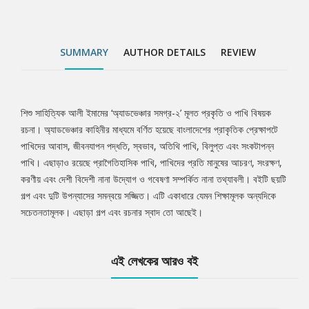
SUMMARY
AUTHOR DETAILS
REVIEW
শিশু সাহিত্যিক আলী ইমামের ‘অ্যাডভেঞ্চার সমগ্র-২’ মূলত প্রকৃতি ও পাখি বিষয়ক
Tab
রচনা। অ্যাডভেঞ্চার কাহিনীর মাধ্যমে বর্ণিত হয়েছে বাংলাদেশের প্রাকৃতিক প্রেক্ষাপটে
পাখিদের আবাস, জীবনযাপন পদ্ধতি, স্বভাব, অতিথি পাখি, বিলুপ্ত এবং সংকটাপন্ন
Article
পাখি। এছাড়াও রয়েছে প্রাগৈতিহাসিক পাখি, পাখিদের প্রতি মানুষের আচরণ, সংরক্ষণ,
করণীয় এবং দেশী বিদেশী নানা উদ্যোগ ও গবেষণা সম্পর্কিত নানা তথ্যাবলী। বইটি ছয়টি
গল্প এবং দুটি উপন্যাসের সমন্বয়ে সজ্জিত। এটি একাধারে যেমন শিক্ষামূলক অন্যদিকে
সচেতনতামূলক। এছাড়া গল্প এবং রচনার স্বাদ তো আছেই।
এই লেখকের আরও বই