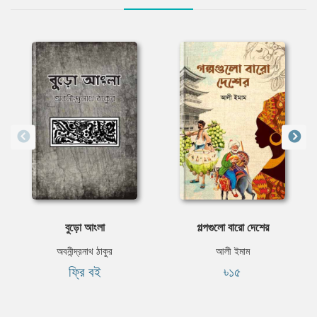
বুড়ো আংলা
গল্পগুলো বারো দেশের
অবনীন্দ্রনাথ ঠাকুর
আলী ইমাম
ফ্রি বই
৳১৫