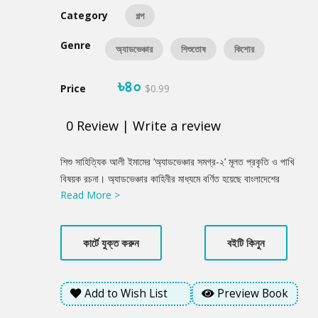
Category
গল্প
Genre
অ্যাডভেঞ্চার
শিশুতোষ
কিশোর
৳৪০
Price
$0.99
0
Review
|
Write a review
Product
শিশু সাহিত্যিক আলী ইমামের ‘অ্যাডভেঞ্চার সমগ্র-২’ মূলত প্রকৃতি ও পাখি
Summery
বিষয়ক রচনা। অ্যাডভেঞ্চার কাহিনীর মাধ্যমে বর্ণিত হয়েছে বাংলাদেশের
Read More >
প্রাকৃতিক প্রেক্ষাপটে পাখিদের আবাস, জীবনযাপন পদ্ধতি, স্বভাব, অতিথি
পাখি, বিলুপ্ত এবং সংকটাপন্ন পাখি। এছাড়াও রয়েছে প্রাগৈতিহাসিক পাখি,
পাখিদের প্রতি মানুষের আচরণ, সংরক্ষণ, করণীয় এবং দেশী বিদেশী নানা
কার্টে যুক্ত করুন
বইটি কিনুন
উদ্যোগ ও গবেষণা সম্পর্কিত নানা তথ্যাবলী। বইটি ছয়টি গল্প এবং দুটি
উপন্যাসের সমন্বয়ে সজ্জিত। এটি একাধারে যেমন শিক্ষামূলক অন্যদিকে
সচেতনতামূলক। এছাড়া গল্প এবং রচনার স্বাদ তো আছেই।
Add to Wish List
Preview Book