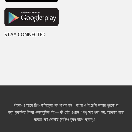
STAY CONNECTED
বইঘর-এ আছে শিল্প-সাহিত্যের সব শাখার বই। বাংলা ও ইংরেজি ভাষার পুরনো বা
সদ্যপ্রকাশিত কিংবা এক্সক্লুসিভ বই— কী নেই এখানে ? শুধু 'বই পড়া' নয়, আপনার জন্য
রয়েছে 'বই শোনা'র (অডিও বুক) দারুণ ব্যবস্থা।