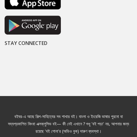
STAY CONNECTED
বইঘর-এ আছে শিল্প-সাহিত্যের সব শাখার বই। বাংলা ও ইংরেজি ভাষার পুরনো বা
সদ্যপ্রকাশিত কিংবা এক্সক্লুসিভ বই— কী নেই এখানে ? শুধু 'বই পড়া' নয়, আপনার জন্য
রয়েছে 'বই শোনা'র (অডিও বুক) দারুণ ব্যবস্থা।