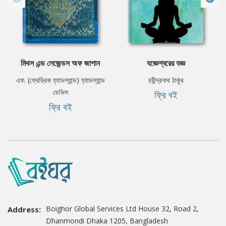
মিথস এন্ড লেজেন্ডস অফ জাপান
যজ্ঞেশ্বরের যজ্ঞ
এফ. (ফ্রেড্রিক হ্যাডল্যান্ড) হ্যাডল্যান্ড
রবীন্দ্রনাথ ঠাকুর
ডেভিস
ফ্রি বই
ফ্রি বই
Boighor Global Services Ltd House 32, Road 2,
Address:
Dhanmondi Dhaka 1205, Bangladesh