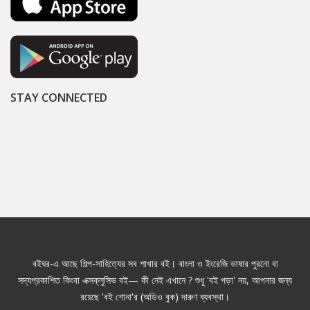
STAY CONNECTED
বইঘর-এ আছে শিল্প-সাহিত্যের সব শাখার বই। বাংলা ও ইংরেজি ভাষার পুরনো বা
সদ্যপ্রকাশিত কিংবা এক্সক্লুসিভ বই— কী নেই এখানে ? শুধু 'বই পড়া' নয়, আপনার জন্য
রয়েছে 'বই শোনা'র (অডিও বুক) দারুণ ব্যবস্থা।