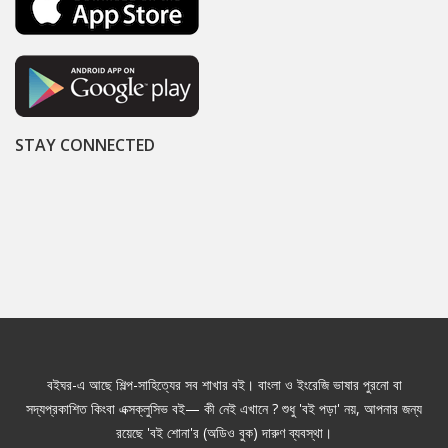
STAY CONNECTED
বইঘর-এ আছে শিল্প-সাহিত্যের সব শাখার বই। বাংলা ও ইংরেজি ভাষার পুরনো বা
সদ্যপ্রকাশিত কিংবা এক্সক্লুসিভ বই— কী নেই এখানে ? শুধু 'বই পড়া' নয়, আপনার জন্য
রয়েছে 'বই শোনা'র (অডিও বুক) দারুণ ব্যবস্থা।