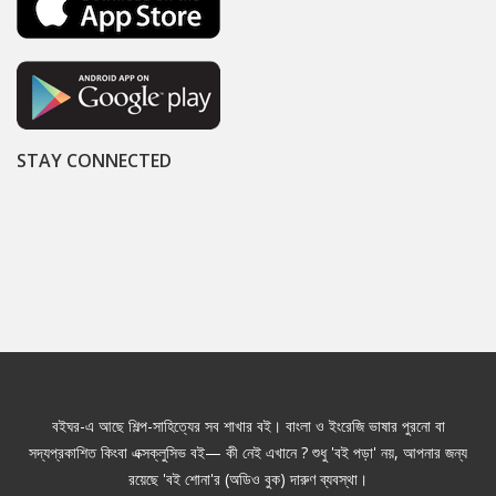
STAY CONNECTED
বইঘর-এ আছে শিল্প-সাহিত্যের সব শাখার বই। বাংলা ও ইংরেজি ভাষার পুরনো বা
সদ্যপ্রকাশিত কিংবা এক্সক্লুসিভ বই— কী নেই এখানে ? শুধু 'বই পড়া' নয়, আপনার জন্য
রয়েছে 'বই শোনা'র (অডিও বুক) দারুণ ব্যবস্থা।