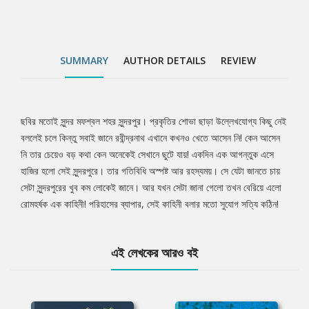
SUMMARY
AUTHOR DETAILS
REVIEW
ছবির মতোই সুন্দর মফশ্বল শহর সুন্দরপুর। প্রকৃতির শোভা ছাড়া উল্লেখযোগ্য কিছু নেই
Tab
বললেই চলে কিন্তু সবাই জানে রবীন্দ্রনাথ এখানে কখনও খেতে আসেন নি! কেন আসেন
নি তার চেয়েও বড় কথা কেন অনেকেই সেখানে ছুটে যায়! একদিন এক আগন্তুক এসে
Article
হাজির হলো সেই সুন্দরপুরে। তার গতিবিধি অস্পষ্ট আর রহস্যময়। সে যেটা জানতে চায়
সেটা সুন্দরপুরের খুব কম লোকেই জানে। আর যখন সেটা জানা গেলো তখন বেরিয়ে এলো
রোমহর্ষক এক কাহিনী! পরিহাসের ব্যাপার, সেই কাহিনী বলার মতো সুযোগ সত্যি কঠিন!
এই লেখকের আরও বই