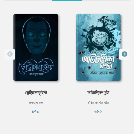
ভেন্ট্রিলোকুইস্ট
আটচল্লিশ ঘন্টা
মাশুদুল হক
রবিন জামান খান
৳৭০
৳৬৫