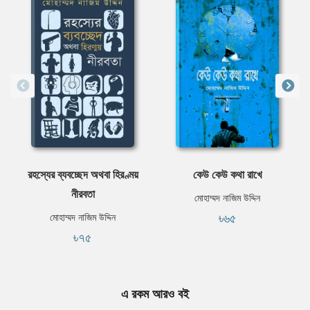
রহস্যের ব্যবচ্ছেদ অথবা হিরণ্ময়
কেউ কেউ কথা রাখে
নীরবতা
মোহাম্মদ নাজিম উদ্দিন
৳৬৫
মোহাম্মদ নাজিম উদ্দিন
৳৭৫
এ রকম আরও বই