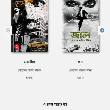
নেমেসিস
জাল
মোহাম্মদ নাজিম উদ্দিন
মোহাম্মদ নাজিম উদ্দিন
৳৭৫
৳৫০
এ রকম আরও বই