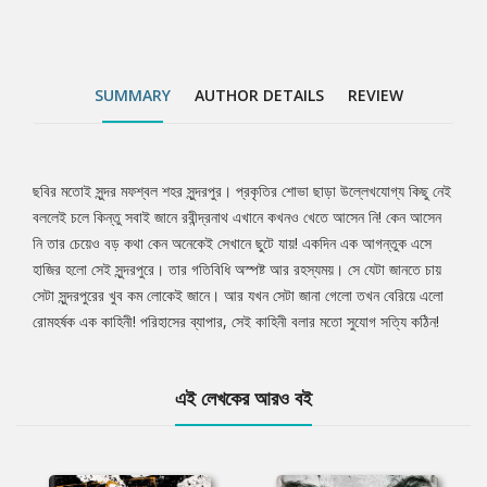
SUMMARY
AUTHOR DETAILS
REVIEW
ছবির মতোই সুন্দর মফশ্বল শহর সুন্দরপুর। প্রকৃতির শোভা ছাড়া উল্লেখযোগ্য কিছু নেই
Tab
বললেই চলে কিন্তু সবাই জানে রবীন্দ্রনাথ এখানে কখনও খেতে আসেন নি! কেন আসেন
নি তার চেয়েও বড় কথা কেন অনেকেই সেখানে ছুটে যায়! একদিন এক আগন্তুক এসে
Article
হাজির হলো সেই সুন্দরপুরে। তার গতিবিধি অস্পষ্ট আর রহস্যময়। সে যেটা জানতে চায়
সেটা সুন্দরপুরের খুব কম লোকেই জানে। আর যখন সেটা জানা গেলো তখন বেরিয়ে এলো
রোমহর্ষক এক কাহিনী! পরিহাসের ব্যাপার, সেই কাহিনী বলার মতো সুযোগ সত্যি কঠিন!
এই লেখকের আরও বই