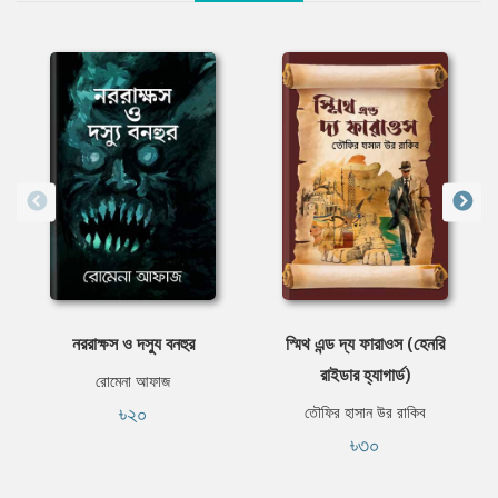
নররাক্ষস ও দস্যু বনহুর
স্মিথ এন্ড দ্য ফারাওস (হেনরি
রাইডার হ্যাগার্ড)
রোমেনা আফাজ
৳২০
তৌফির হাসান উর রাকিব
৳৩০