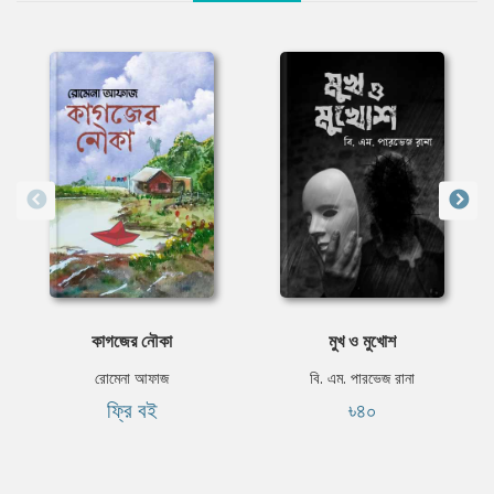
কাগজের নৌকা
মুখ ও মুখোশ
রোমেনা আফাজ
বি. এম. পারভেজ রানা
ফ্রি বই
৳৪০