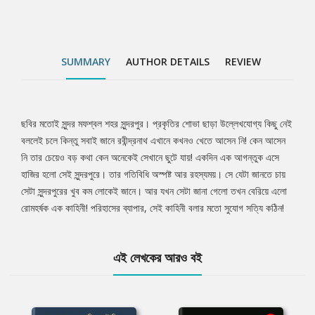
SUMMARY
AUTHOR DETAILS
REVIEW
ছবির মতোই সুন্দর মফশ্বল শহর সুন্দরপুর। প্রকৃতির শোভা ছাড়া উল্লেখযোগ্য কিছু নেই
Tab
বললেই চলে কিন্তু সবাই জানে রবীন্দ্রনাথ এখানে কখনও খেতে আসেন নি! কেন আসেন
নি তার চেয়েও বড় কথা কেন অনেকেই সেখানে ছুটে যায়! একদিন এক আগন্তুক এসে
Article
হাজির হলো সেই সুন্দরপুরে। তার গতিবিধি অস্পষ্ট আর রহস্যময়। সে যেটা জানতে চায়
সেটা সুন্দরপুরের খুব কম লোকেই জানে। আর যখন সেটা জানা গেলো তখন বেরিয়ে এলো
রোমহর্ষক এক কাহিনী! পরিহাসের ব্যাপার, সেই কাহিনী বলার মতো সুযোগ সত্যি কঠিন!
এই লেখকের আরও বই