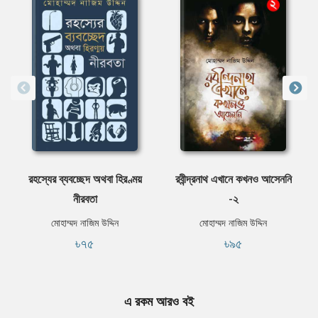
রহস্যের ব্যবচ্ছেদ অথবা হিরণ্ময়
রবীন্দ্রনাথ এখানে কখনও আসেননি
নীরবতা
-২
মোহাম্মদ নাজিম উদ্দিন
মোহাম্মদ নাজিম উদ্দিন
৳৭৫
৳৯৫
এ রকম আরও বই