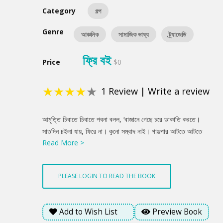
Category
গল্প
Genre
আঞ্চলিক
সামাজিক ভাষ্য
ট্র্যাজেডি
ফ্রি বই
Price
$0
★
★
★
★
★
1
Review
|
Write a review
Product
আমৃত্তি চিবাতে চিবাতে পবনা বলল, ‘বাজানে গেছে চরে ডাকাতি করতে।
Summery
সাতদিন চইলা যায়, ফিরে না। কুনো সম্বাদ নাই। গাঙপার আটতে আটতে
Read More >
আমার খালি বাজানের কথা মনে অয়। কাসার বাসনে বাত বাইরা দিলে মারে আমি
জিগাই, বাজানে আহে না ক্যা মা? মায় কয়, আইব বড়ো কামে গেছে।’
PLEASE LOGIN TO READ THE BOOK
Add to Wish List
Preview Book