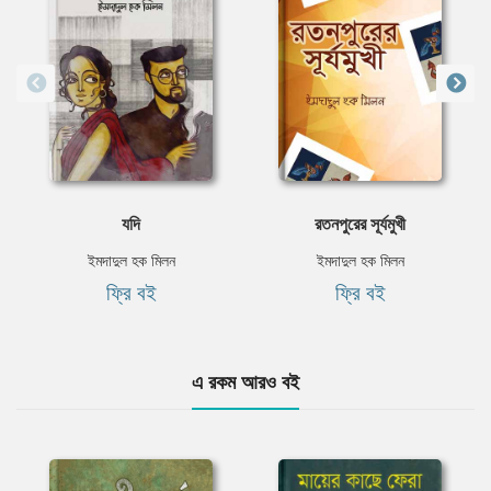
যদি
রতনপুরের সূর্যমুখী
ইমদাদুল হক মিলন
ইমদাদুল হক মিলন
ফ্রি বই
ফ্রি বই
এ রকম আরও বই