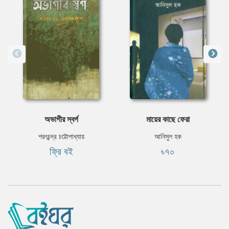
অভাগীর স্বর্গ
মায়ের কাছে ফেরা
শরৎচন্দ্র চট্টোপাধ্যায়
আনিসুল হক
ফ্রি বই
৳৭০