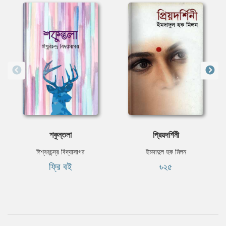
শকুন্তলা
প্রিয়দর্শিনী
ঈশ্বরচন্দ্র বিদ্যাসাগর
ইমদাদুল হক মিলন
ফ্রি বই
৳২৫