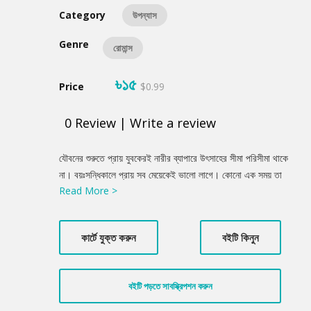
Category
উপন্যাস
Genre
রোমান্স
৳১৫
Price
$0.99
0
Review
|
Write a review
Product
যৌবনের শুরুতে প্রায় যুবকেরই নারীর ব্যাপারে উৎসাহের সীমা পরিসীমা থাকে
Summery
না। বয়ঃসন্ধিকালে প্রায় সব মেয়েকেই ভালো লাগে। কোনো এক সময় তা
Read More >
স্মৃতিচারণ করে। এ নিয়ে ‘প্রিয় নারীজাতি’ উপন্যাসে সুন্দরভাবে বর্ণিত হয়েছে।
কার্টে যুক্ত করুন
বইটি কিনুন
বইটি পড়তে সাবস্ক্রিপশন করুন