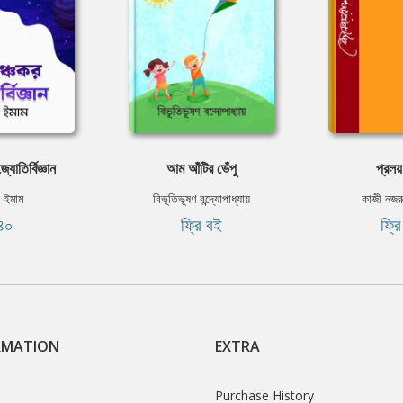
যোতির্বিজ্ঞান
আম আঁটির ভেঁপু
প্রলয়
 ইমাম
বিভূতিভূষণ বন্দ্যোপাধ্যায়
কাজী নজর
৪০
ফ্রি বই
ফ্র
RMATION
EXTRA
Purchase History