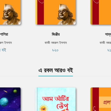
পাপিয়া
জিঞ্জীর
সাম্
রুল ইসলাম
কাজী নজরুল ইসলাম
কাজী নজর
ি বই
৳২০
৳
এ রকম আরও বই