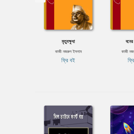
মৃত্যুক্ষুধা
বনের 
কাজী নজরুল ইসলাম
কাজী নজ
ফ্রি বই
ফ্র