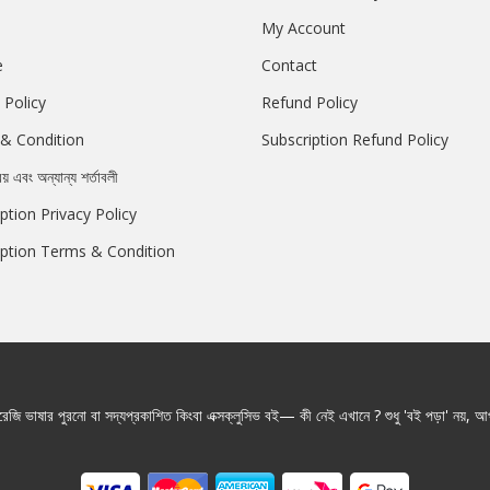
My Account
e
Contact
 Policy
Refund Policy
& Condition
Subscription Refund Policy
রয় এবং অন্যান্য শর্তাবলী
ption Privacy Policy
iption Terms & Condition
জি ভাষার পুরনো বা সদ্যপ্রকাশিত কিংবা এক্সক্লুসিভ বই— কী নেই এখানে ? শুধু 'বই পড়া' নয়, আপ