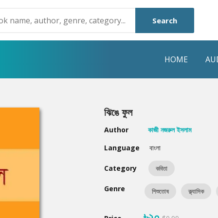
Search
HOME
AU
NRE
POPULAR AUTHORS
HIGHLIGHTS
ঝিঙে ফুল
Humayun Ahmed
Hot & New
Author
কাজী নজরুল ইসলাম
Mouri Morium
Featured Event
Language
বাংলা
Mohammad Nazim Uddin
Featured Auth
Category
কবিতা
Shanjana Alam
Best Seller
Genre
শিশুতোষ
ক্ল্যাসিক
Anisul Hoque
Editors Choice
৳২০