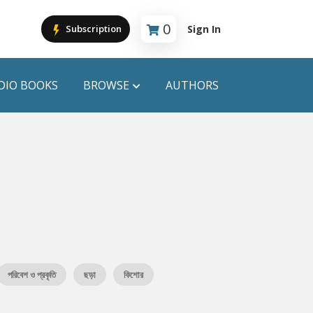
0
Sign In
Subscription
Cart is empty
DIO BOOKS
BROWSE
AUTHORS
PUBLICATIONS
ANYAPROKASH
Anyadhara
ors
Aajob Prokash
Bibliophile
পরিবেশ ও প্রকৃতি
ছড়া
কিশোর
Afsar Brothers