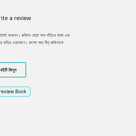
ite a review
-সাইফাই সংকলন। রুকিতা মেঠো পথে দাঁড়িয়ে থাকা এক
দাদুর বাড়ির এককোণে। রাশেদ আর নীলু রুকিতাকে
নিকেশ পালটে যায়। রুকিতা এক অব্যাখ্যেয় রহস্যের
লাশের পাশে। পুলিশ অফিসার সেলিম জোয়ার্দার ওই
ারকে সামনে বসিয়ে। কিন্তু গল্পের শক্তিতে তিনি
বইটি কিনুন
েন। খরগোশের উৎপাত বাড়ায় রিককে এক অভিনব উপায়
 নাকি মিলবে এর সমাধান।
review Book