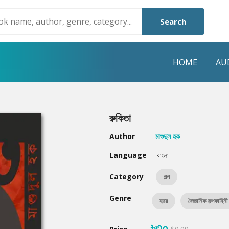
Search
HOME
AU
NRE
POPULAR AUTHORS
HIGHLIGHTS
রুকিতা
Humayun Ahmed
Hot & New
Author
মাশুদুল হক
Mouri Morium
Featured Event
Language
বাংলা
Mohammad Nazim Uddin
Featured Auth
Category
গল্প
Shanjana Alam
Best Seller
Genre
হরর
বৈজ্ঞানিক কল্পকাহিনী
Anisul Hoque
Editors Choice
৳৩০