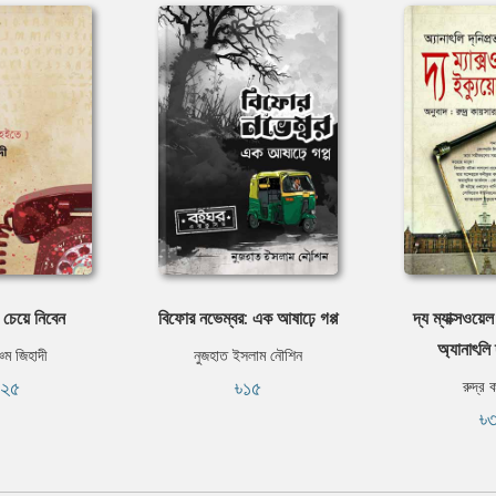
 চেয়ে নিবেন
বিফোর নভেম্বর: এক আষাঢ়ে গপ্প
দ্য ম্যাক্সওয়ে
অ্যানাৎলি 
চম জিহাদী
নুজহাত ইসলাম নৌশিন
১২৫
৳১৫
রুদ্র 
৳