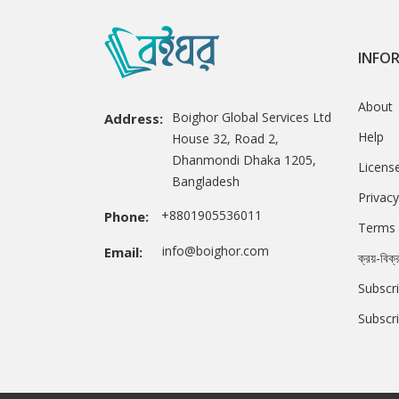
INFO
About
Boighor Global Services Ltd
Address:
Help
House 32, Road 2,
Dhanmondi Dhaka 1205,
Licens
Bangladesh
Privacy
+8801905536011
Phone:
Terms 
info@boighor.com
Email:
ক্রয়-বিক্
Subscri
Subscr