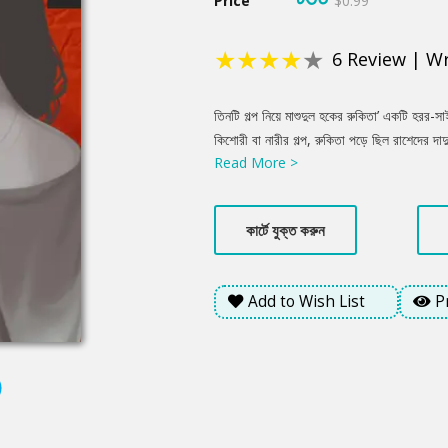
Price
$0.99
★
★
★
★
★
6
Review
|
Wr
Product
তিনটি গল্প নিয়ে মাশুদুল হকের রুকিতা’ একটি হরর
Summery
কিশোরী বা নারীর গল্প, রুকিতা পড়ে ছিল রাশেদের 
Read More >
সাজিয়ে রাখে তাদের ড্রয়িংরুমে। তাতে কিছু হিসেব 
গল্প। এক গল্পকারকে আবিষ্কার করা হয় এক বিভৎস 
রুমে বসেই একটা সুলুক সন্ধানে লাগেন এ খুনের গল্পক
কার্টে যুক্ত করুন
ক্রমাগত পুলিশ অফিসারকে আষ্টেপৃষ্ঠে বেঁধে ফেল
বাৎলে দেয় বন্ধু জুক। বাজারে এক অ্যাপের মাধ্যমে
Add to Wish List
P