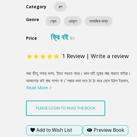
Category
গল্প
Genre
প্রেম
রোমান্স
সামাজিক ভাষ্য
ফ্রি বই
Price
$0
★
★
★
★
★
1
Review
|
Write a review
Product
পদ্মা ভীতু গলায় বলল, ‘ঠাডা পড়তে পারে। কাম নাই তুমার মাছ মারতে যাইয়া।
Summery
আমাগোর কই মাছ লাগব না।’ পদ্মার কথা শুনে ঠা ঠা করে হেসে উঠল ইরফান,
Read More >
‘জোয়াইরা দিনে ঠাডা পড়ে না। জোয়াইরা মাছ ধরলে তার খারাপ লাগে হেইডা
কি? আসল কতাডা ক বউ!’ পদ্মা খানিক চুপ করে রইল। তারপর বলল, ‘মাছের
বড় সুখের দিন এইডা। তুমি কী নিঠুর গো। এই দিনে মাছ না মারলে কী অয়!
PLEASE LOGIN TO READ THE BOOK
মাছ না খাইলে কী অয়!’
Add to Wish List
Preview Book