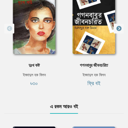
দুঃখ কষ্ট
গগনবাবুর জীবনচরিত
ইমদাদুল হক মিলন
ইমদাদুল হক মিলন
৳৩০
ফ্রি বই
এ রকম আরও বই