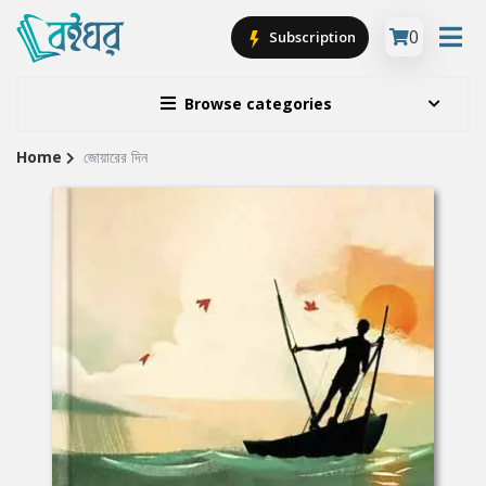
0
Subscription
Browse categories
Home
জোয়ারের দিন
Site
Breadcrumb