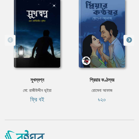
সুখস্বপ্ন
প্রিয়ার কণ্ঠস্বর
মো: রাজীউদ্দীন ভূইয়া
রোমেনা আফাজ
ফ্রি বই
৳২০