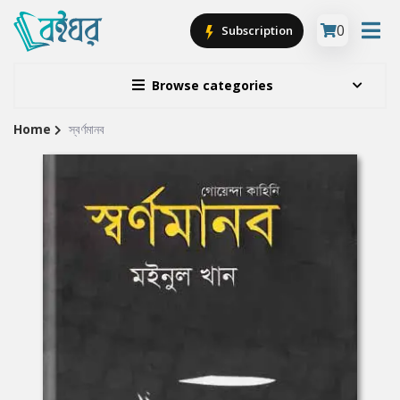
0
Subscription
Browse categories
Home
স্বর্ণমানব
Site
Breadcrumb