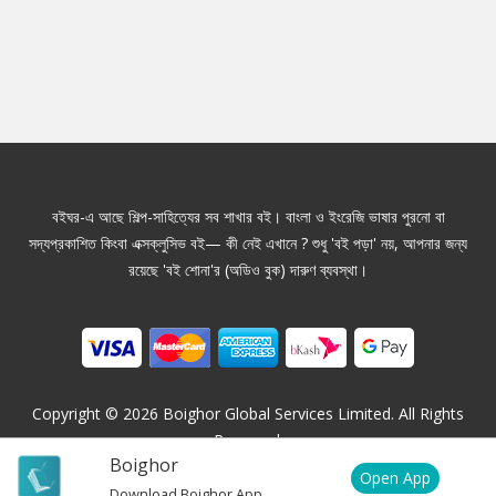
বইঘর-এ আছে শিল্প-সাহিত্যের সব শাখার বই। বাংলা ও ইংরেজি ভাষার পুরনো বা
সদ্যপ্রকাশিত কিংবা এক্সক্লুসিভ বই— কী নেই এখানে ? শুধু 'বই পড়া' নয়, আপনার জন্য
রয়েছে 'বই শোনা'র (অডিও বুক) দারুণ ব্যবস্থা।
Copyright ©
2026
Boighor Global Services Limited. All Rights
Reserved.
Boighor
Open App
Download Boighor App