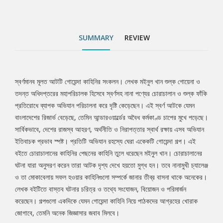
তীব্র বাসনা থাকে অনেকের। লেখক বইটিতে বাস্তব ঘটনার চরিত্র ও তথ্যে
সংযোজন, বিয়োজন ও পরিমার্জন করেছেন। গল্পগুলো একদিকে যেমন গোয়েন্দা
কাহিনি নিয়ে পাঠকদের আগ্রহের খোরাক জোগাবে, তেমনি অনেক জিজ্ঞাসার
SUMMARY
REVIEW
জবাব মিলবে।
স্বর্ণমানব মূলত আটটি গোয়েন্দা কাহিনির সংকলন। লেখক মইনুল খান শুল্ক গোয়েনা ও
Tab
তদন্ত অধিদপ্তরের মহাপরিচালক হিসেবে স্বর্ণসহ নানা পণ্যের চোরাচালান ও শুল্ক ফাঁকি
প্রতিরোধে ব্যাপক অভিযান পরিচালনা করে দৃষ্টি কেড়েছেন। এই স্বর্ণ আটকে যেমন
Article
বাংলাদেশের রিজার্ভ বেড়েছে, তেমিন আন্ডারওয়ার্ল্ডের অবৈধ কর্মকাণ্ড চাপের মুখে পড়েছে।
সার্বিকভাবে, দেশের রাজস্ব আহরণ, অর্থনীতি ও নিরাপত্তার স্বার্থ রক্ষায় এসব অভিযান
ইতিবাচক প্রভাব স্পষ্ট। প্রতিটি অভিযান রহস্যে ঘেরা একেকটি গোয়েন্দা গল্প। এই
বইতে চোরাচালানের কাহিনির পেছনের কাহিনি তুলে ধরেছেন মইনুল খান। চোরাচালানের
ঘটনা যারা অনুসরণ করেন তারা আটক দৃশ্য দেখে হয়তো মুগ্ধ হন। তবে নানামুখী চ্যালেঞ্জ
ও তা মোকাবেলায় সফল হওয়ার কাহিনিগুলো সম্পর্কে জানার তীব্র বাসনা থাকে অনেকের।
লেখক বইটিতে বাস্তব ঘটনার চরিত্র ও তথ্যে সংযোজন, বিয়োজন ও পরিমার্জন
করেছেন। গল্পগুলো একদিকে যেমন গোয়েন্দা কাহিনি নিয়ে পাঠকদের আগ্রহের খোরাক
জোগাবে, তেমনি অনেক জিজ্ঞাসার জবাব মিলবে।