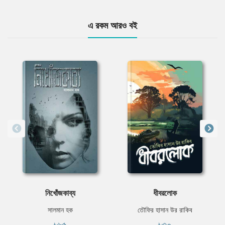
এ রকম আরও বই
নিখোঁজকাব্য
ধীবরলোক
সালমান হক
তৌফির হাসান উর রাকিব
৳৬৫
৳৩০