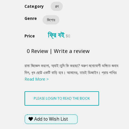
Category
গল্প
Genre
কিশোর
ফ্রি বই
Price
$0
0
Review
|
Write a review
Product
রামা জিজ্ঞেস করলো, অ্যাই তুমি কি করছো? অরুণ মনোযোগী ভঙ্গিতে জবাব
Summery
দিল, খুব ছোট্ট একটি বাড়ি হবে। আমাদের, তারই ডিজাইন। প্রায় পাখির
Read More >
বাসার মতো। সেখানে সারা দিন পর আমি ফিরবো অফিস থেকে। তুমি তোমার
ক্লিনিক। ফিরে এসে আমরা দু’জন খুব ঝগড়া করবো! অ্যা। ঝগড়া? কী বিষয়
নিয়ে? সে তখন দেখা যাবে। কিন্তু এত অ্যাপলিকেশন করছি আমার যে চাকরিই
PLEASE LOGIN TO READ THE BOOK
হচ্ছে না। কারণ ওরা তোমার অ্যাপলিকেশন দেখলেই বুঝতে পারেন তোমার
চাকরির দরকার নেই। ক্যানো বলতো?.....
Add to Wish List