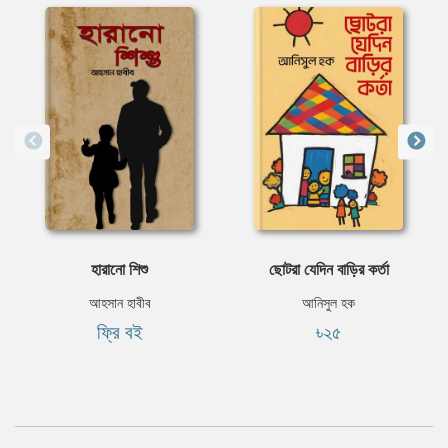
হারানাে শিশু
ছোটরা যেদিন বাড়ির কর্তা
আহসান হাবীব
আনিসুল হক
ফ্রি বই
৳২৫