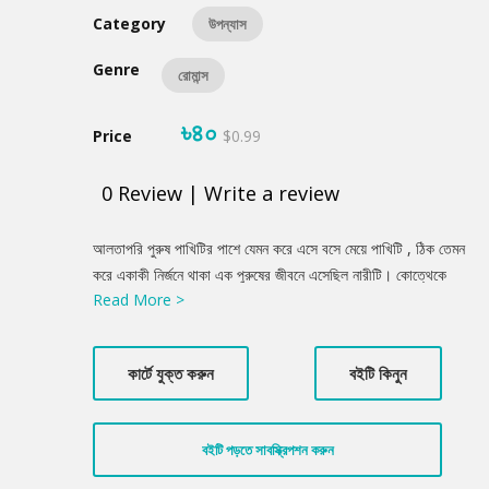
Category
উপন্যাস
Genre
রোমান্স
৳৪০
Price
$0.99
0
Review
|
Write a review
Product
আলতাপরি পুরুষ পাখিটির পাশে যেমন করে এসে বসে মেয়ে পাখিটি , ঠিক তেমন
Summery
করে একাকী নির্জনে থাকা এক পুরুষের জীবনে এসেছিল নারীটি। কোত্থেকে
Read More >
কেমন করে যে এলো পুরুষটি তা জানতে পারে না। মেয়েটি ছিল মানসিক
ভারসাম্যহীন, নিজের অজান্তে বাড়ি থেকে বেরিয়ে এসেছিল। নিজের অজান্তেই
জড়িয়ে গিয়েছিল আচেনা পুরুষটির সঙ্গে, এক ঘোরলাগা সময়ে। ঘোর শেষ হতেই
কার্টে যুক্ত করুন
বইটি কিনুন
অচেনা পুরুষটির কথা ভুলে যায় মেয়েটি। ফিরে যায় নিজের জগতে। তারপর?
ভালোবাসা হারিয়ে গেলে কি আর ফিরে আসে? ঘোর কেটে যাওয়ার পরও কি
ভালবাসা কোথাও বেঁচে থাকে মনের কেনো গোপন কুটিরে?
বইটি পড়তে সাবস্ক্রিপশন করুন