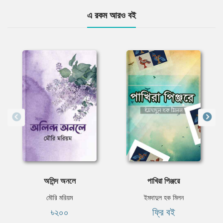
এ রকম আরও বই
অলিন্দ অনলে
পাখিরা পিঞ্জরে
মৌরি মরিয়ম
ইমদাদুল হক মিলন
৳২০০
ফ্রি বই