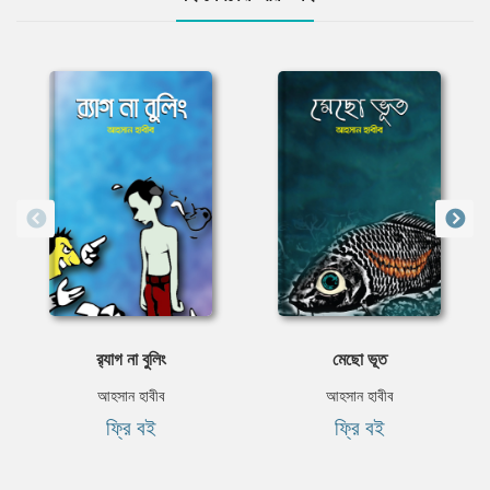
র‍্যাগ না বুলিং
মেছো ভূত
আহসান হাবীব
আহসান হাবীব
ফ্রি বই
ফ্রি বই