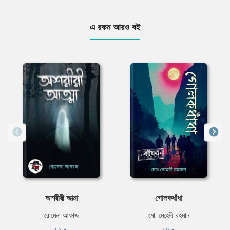
এ রকম আরও বই
অশরীরী আত্মা
গোলকধাঁধা
রোমেনা আফাজ
মো: মেহেদী রহমান
৳১০
৳৪০