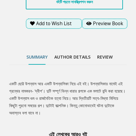
বইটি পড়তে সাবস্ক্রিপশন করুন
Add to Wish List
Preview Book
SUMMARY
AUTHOR DETAILS
REVIEW
একটি ছোট্ট উপন্যাস আর একটি উপন্যাসিকা নিয়ে এই বই। উপন্যাসিকার নামেই এই
Tab
গ্রন্থের নামকরন- ‘দ্বীপ’। দুটি সম্পূর্ণ ভিন্ন ধারার গল্পকে এক মলাটে বন্দি করা হয়েছে।
একটি উপন্যাস গুম ও রাজনৈতিক হত্যা নিয়ে। আর দ্বিতীয়টি সত্য-মিথ্যা মিলিয়ে
Article
কিছুটা পুরনো সময়ের গল্প। দুটোই কাল্পনিক। কিন্তু কোনোভাবেই ঘটনা দুটোকে
অবাস্তব বলা যাবে না।
এই লেখকের আরও বই