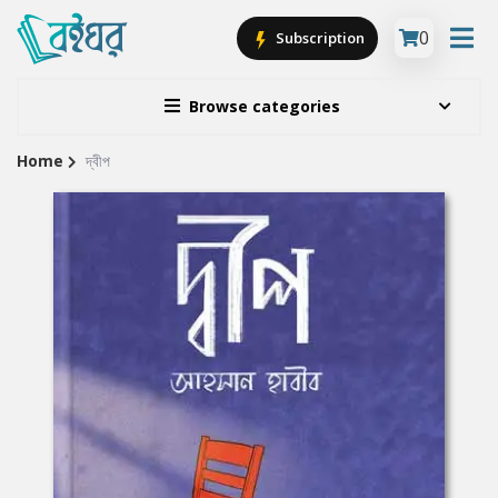
0
Subscription
Browse categories
Home
দ্বীপ
Site
Breadcrumb