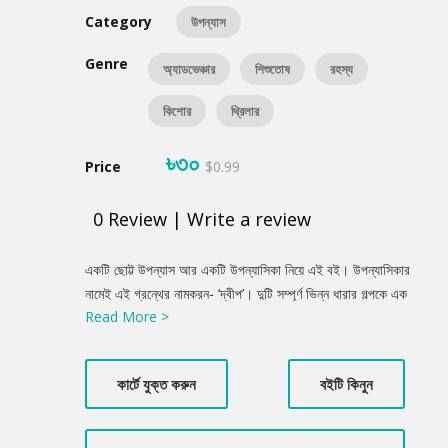
Category
উপন্যাস
Genre
অ্যাডভেঞ্চার
শিশুতোষ
রহস্য
কিশোর
থ্রিলার
৳৩০
Price
$0.99
0
Review
|
Write a review
Product
একটি ছোট্ট উপন্যাস আর একটি উপন্যাসিকা নিয়ে এই বই। উপন্যাসিকার
Summery
নামেই এই গ্রন্থের নামকরন- ‘দ্বীপ’। দুটি সম্পূর্ণ ভিন্ন ধারার গল্পকে এক
Read More >
মলাটে বন্দি করা হয়েছে। একটি উপন্যাস গুম ও রাজনৈতিক হত্যা নিয়ে। আর
দ্বিতীয়টি সত্য-মিথ্যা মিলিয়ে কিছুটা পুরনো সময়ের গল্প। দুটোই কাল্পনিক।
কিন্তু কোনোভাবেই ঘটনা দুটোকে অবাস্তব বলা যাবে না।
কার্টে যুক্ত করুন
বইটি কিনুন