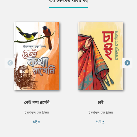
এই লেখকের আরও বই
কেউ কথা রাখেনি
চাই
ইমদাদুল হক মিলন
ইমদাদুল হক মিলন
৳৪০
৳৭৫