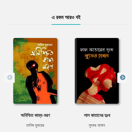
এ রকম আরও বই
অনিশ্চিত কাম্য-মরণ
লাল কাতানের দুঃখ
তানিম যুবায়ের
লুৎফর হাসান