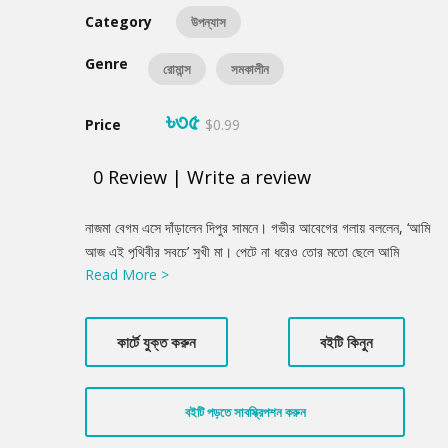
Category
উপন্যাস
Genre
রোমান্স
সমকালীন
৳৩৫
Price
$0.99
0
Review
|
Write a review
Product
নাজমা বেগম এসে দাঁড়ালেন দিপুর সামনে। গভীর আবেগের গলায় বললেন, ‘আমি
Summery
আজ এই পৃথিবীর সবচে’ সুখী মা। পেটে না ধরেও তোর মতো ছেলে আমি
Read More >
পেয়েছি। আমার আর কিচ্ছু চাই না, কিচ্ছু না। তুই আমাকে কথা দে বাবা,
আমাকে ছেড়ে কোনোদিনও যাবি না। কোথাও যাবি না।’ দু’হাতে নাজমা বেগমের
মুখটা তুলে ধরে কাঁদতে কাঁদতে দিপু বলল, ‘না মা না। সারাটা জীবন ধরে আমি
কার্টে যুক্ত করুন
বইটি কিনুন
কেবল তোমাকেই খুঁজেছি মা। তোমাকেই খুঁজেছি। আমার জীবন তুমি, আমার
আত্মা তুমি। আমার প্রাণের চেয়েও প্রিয় তুমি। তোমাকে ছেড়ে আমি কোথাও
যাব না। তুমি শুধু তোমার এই বুকে আমাকে একটু আশ্রয় দিও, মা।’
বইটি পড়তে সাবস্ক্রিপশন করুন