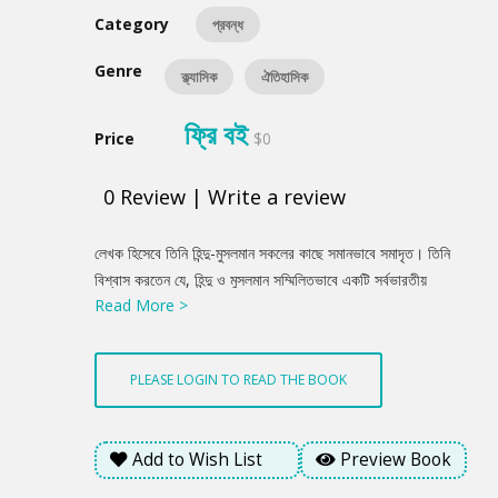
Category
প্রবন্ধ
Genre
ক্ল্যাসিক
ঐতিহাসিক
ফ্রি বই
Price
$0
0
Review
|
Write a review
Product
লেখক হিসেবে তিনি হিন্দু-মুসলমান সকলের কাছে সমানভাবে সমাদৃত। তিনি
Summery
বিশ্বাস করতেন যে, হিন্দু ও মুসলমান সম্মিলিতভাবে একটি সর্বভারতীয়
Read More >
জাতীয়তাবাদ নির্মাণ করতে সক্ষম হবে। এস. ওয়াজেদ আলীর রচনায় মার্জিত রুচি
ও পরিচ্ছন্ন রসবোধের পরিচয় পাওয়া যায়। সামগ্রিকভাবে এ গ্রন্থে বিষয়গত
কোনো ঐক্য নেই। দেশি ও বিদেশি, পূর্ব-পশ্চিমের বিভিন্ন বিষয়ের লেখা এ
PLEASE LOGIN TO READ THE BOOK
গ্রন্থে আছে বলেই এই গ্রন্থের নাম ‘প্রাচ্য ও প্রতীচ্য’।
Add to Wish List
Preview Book