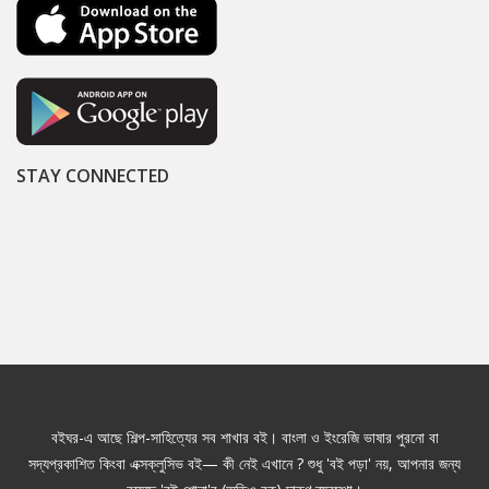
STAY CONNECTED
বইঘর-এ আছে শিল্প-সাহিত্যের সব শাখার বই। বাংলা ও ইংরেজি ভাষার পুরনো বা
সদ্যপ্রকাশিত কিংবা এক্সক্লুসিভ বই— কী নেই এখানে ? শুধু 'বই পড়া' নয়, আপনার জন্য