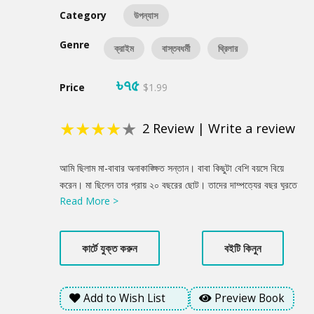
Category
উপন্যাস
Genre
ক্রাইম
বাস্তবধর্মী
থ্রিলার
৳৭৫
Price
$1.99
★
★
★
★
★
2
Review
|
Write a review
Product
আমি ছিলাম মা-বাবার অনাকাঙ্ক্ষিত সন্তান। বাবা কিছুটা বেশি বয়সে বিয়ে
Summery
করেন। মা ছিলেন তার প্রায় ২০ বছরের ছোট। তাদের দাম্পত্যের বছর ঘুরতে
Read More >
না ঘুরতেই আমি কালি-ঝুলিমাখা এই দুনিয়ার আলো দেখলাম। গর্ভাবস্থায় আমার
অস্তিত্বকে মুছে ফেলার একটা জোর চেষ্টা হয়েছিল। কিন্তু কিশোরী মায়ের
শরীর ওষুধের ধকলে দুর্বল হয়ে পড়ায় এবং আরও কিছু জটিলতা দেখা দেওয়ায়
কার্টে যুক্ত করুন
বইটি কিনুন
শেষ পর্যন্ত আমি টিকে যাই। বাবা বাধ্য হয়ে বিষয়টি মেনে নিলেও দীর্ঘদিন
আমাকে স্বাভাবিকভাবে নিতে পারেননি। সে সময় মায়ের সঙ্গেও তিনি সদয়
আচরণ করেননি। এসব কথা আমি মায়ের কাছেই শুনেছি। ডায়েরির পাতায়
Add to Wish List
Preview Book
এভাবেই নিজের অতীত বর্ণনা করেছে সজীব। ১১ বছর বয়সে সে জীবনে