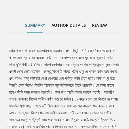
প্রথমবার সংকটের মুখে পড়ে। আরেকটি বিয়ে করে তার বাবা আলাদা থাকতে
শুরু করেন। আর তাদের মা-ছেলের জীবনে শুরু হয় কষ্টের অধ্যায়। দুই বেলার
খাবার জোগাতে সজীব লেখাপড়া ছেড়ে রেস্টুরেন্টে কাজ শুরু করে। বাবার
নিষ্ঠুরতায় বাড়ি ছেড়ে বস্তিতে গিয়ে থাকতে হয়। সেখানে একদিন ধর্ষণের শিকার
SUMMARY
AUTHOR DETAILS
REVIEW
হয় তার মা। অপমান সইতে না পেরে তিনি আত্মহত্যা করেন। মায়ের এককালের
প্রেমিক বাবু মামার আশ্রয়ে সে বড় হতে থাকে। মামার ছিল অবৈধ অস্ত্রের
ব্যবসা। ঘটনাচক্রে কিশোর সজীবও সেই ব্যবসায় জড়ায় অস্ত্রসহ ধরা পড়ে
কাটাতে হয় বন্দিজীবন। এমন নানা উত্থান-পতনের মধ্য দিয়ে শেষপর্যন্ত কোথায়
আমি ছিলাম মা-বাবার অনাকাঙ্ক্ষিত সন্তান। বাবা কিছুটা বেশি বয়সে বিয়ে করেন। মা
Tab
গিয়ে ঠাঁই হয় তার? এই কাহিনির সমান্তরালে রয়েছে নিলয় ও অতসীর বন্ধুত্ব-
ছিলেন তার প্রায় ২০ বছরের ছোট। তাদের দাম্পত্যের বছর ঘুরতে না ঘুরতেই আমি
প্রেমের আখ্যান। আছে শাহবাগ গণজাগরণ প্রসঙ্গ। শামীমা নামের মেয়েটির
কালি-ঝুলিমাখা এই দুনিয়ার আলো দেখলাম। গর্ভাবস্থায় আমার অস্তিত্বকে মুছে ফেলার
Article
বদলে যাওয়া জীবনধারার গল্পও মিলবে এই কাহিনিপ্রবাহে। নিলয়-অতসীয়
একটা জোর চেষ্টা হয়েছিল। কিন্তু কিশোরী মায়ের শরীর ওষুধের ধকলে দুর্বল হয়ে পড়ায়
সম্পর্কের টানাপড়েনের পটভূমিতে সে কি ত্রিভুজের তৃতীয় কোন হয়ে উঠবে।
এবং আরও কিছু জটিলতা দেখা দেওয়ায় শেষ পর্যন্ত আমি টিকে যাই। বাবা বাধ্য হয়ে
কীভাবে অবসান হবে এই জটিলতার?
বিষয়টি মেনে নিলেও দীর্ঘদিন আমাকে স্বাভাবিকভাবে নিতে পারেননি। সে সময় মায়ের
সঙ্গেও তিনি সদয় আচরণ করেননি। এসব কথা আমি মায়ের কাছেই শুনেছি। ডায়েরির
পাতায় এভাবেই নিজের অতীত বর্ণনা করেছে সজীব। ১১ বছর বয়সে সে জীবনে প্রথমবার
সংকটের মুখে পড়ে। আরেকটি বিয়ে করে তার বাবা আলাদা থাকতে শুরু করেন। আর
তাদের মা-ছেলের জীবনে শুরু হয় কষ্টের অধ্যায়। দুই বেলার খাবার জোগাতে সজীব
লেখাপড়া ছেড়ে রেস্টুরেন্টে কাজ শুরু করে। বাবার নিষ্ঠুরতায় বাড়ি ছেড়ে বস্তিতে গিয়ে
থাকতে হয়। সেখানে একদিন ধর্ষণের শিকার হয় তার মা। অপমান সইতে না পেরে তিনি