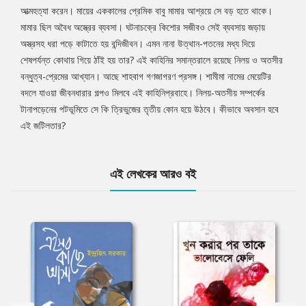
আত্মহত্যা করেন। মায়ের এককালের প্রেমিক বাবু মামার আশ্রয়ে সে বড় হতে থাকে।
মামার ছিল অবৈধ অস্ত্রের ব্যবসা। ঘটনাচক্রে কিশোর সজীবও সেই ব্যবসায় জড়ায়
অস্ত্রসহ ধরা পড়ে কাটাতে হয় বন্দিজীবন। এমন নানা উত্থান-পতনের মধ্য দিয়ে
শেষপর্যন্ত কোথায় গিয়ে ঠাঁই হয় তার? এই কাহিনির সমান্তরালে রয়েছে নিলয় ও অতসীর
বন্ধুত্ব-প্রেমের আখ্যান। আছে শাহবাগ গণজাগরণ প্রসঙ্গ। শামীমা নামের মেয়েটির
বদলে যাওয়া জীবনধারার গল্পও মিলবে এই কাহিনিপ্রবাহে। নিলয়-অতসীয় সম্পর্কের
টানাপড়েনের পটভূমিতে সে কি ত্রিভুজের তৃতীয় কোন হয়ে উঠবে। কীভাবে অবসান হবে
এই জটিলতার?
এই লেখকের আরও বই