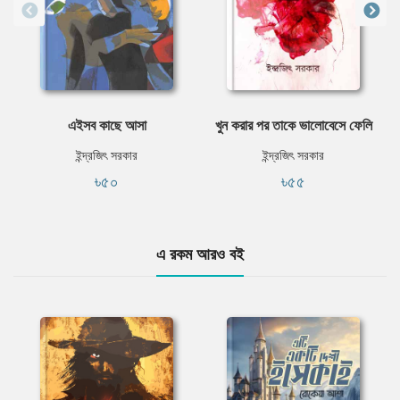
এইসব কাছে আসা
খুন করার পর তাকে ভালোবেসে ফেলি
ইন্দ্রজিৎ সরকার
ইন্দ্রজিৎ সরকার
৳৫০
৳৫৫
এ রকম আরও বই