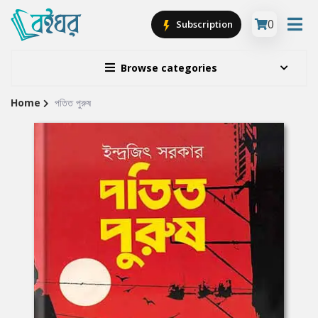
0
Subscription
Browse categories
Home
পতিত পুরুষ
Site
Breadcrumb